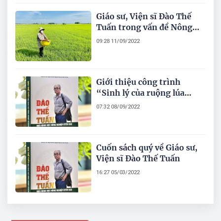
Giáo sư, Viện sĩ Đào Thế
Tuấn trong vấn đề Nông
nghiệp- Nông dân- Nông
09:28 11/09/2022
thôn và sự nghiệp phát
triển đất nước
Giới thiệu công trình
“Sinh lý của ruộng lúa
năng suất cao” của Giáo sư,
07:32 08/09/2022
Viện sĩ Đào Thế Tuấn
(Phần I)
Cuốn sách quý về Giáo sư,
Viện sĩ Đào Thế Tuấn
16:27 05/03/2022