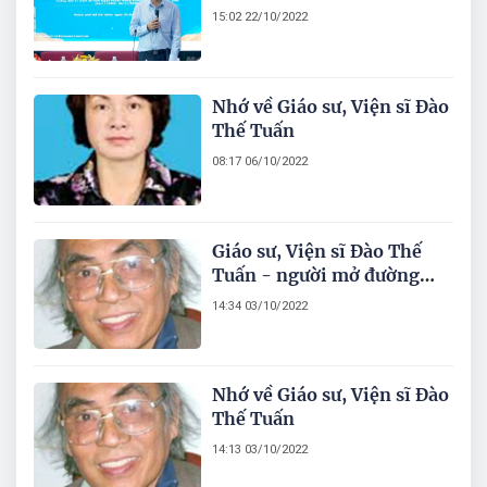
cho tư duy phát triển Nông
15:02 22/10/2022
nghiệp gắn với thị trường
phát triển bền vững
Nhớ về Giáo sư, Viện sĩ Đào
Thế Tuấn
08:17 06/10/2022
Giáo sư, Viện sĩ Đào Thế
Tuấn - người mở đường
cho nghiên cứu Nông
14:34 03/10/2022
nghiệp ở Việt Nam
Nhớ về Giáo sư, Viện sĩ Đào
Thế Tuấn
14:13 03/10/2022