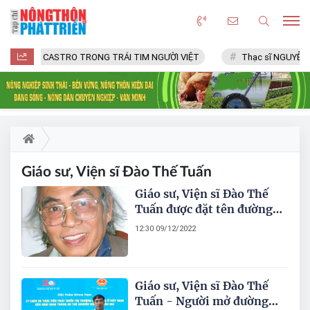
FIDEL CASTRO TRONG TRÁI TIM NGƯỜI VIỆT
Thạc sĩ NGUYỄN V
Giáo sư, Viện sĩ Đào Thế Tuấn
Giáo sư, Viện sĩ Đào Thế
Tuấn được đặt tên đường
phố mới tại Hà Nội
12:30 09/12/2022
Giáo sư, Viện sĩ Đào Thế
Tuấn - Người mở đường