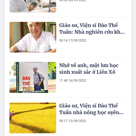
06:56 20/09/2022
kính của tôi
Giáo sư, Viện sĩ Đào Thế
Tuấn: Nhà nghiên cứu khoa
học kỹ thuật và kinh tế xã
09:14 17/09/2022
hội Nông nghiệp
Nhớ về anh, một lưu học
sinh xuất sắc ở Liên Xô
11:48 16/09/2022
Giáo sư, Viện sĩ Đào Thế
Tuấn nhà nông học uyên
bác
08:17 12/09/2022