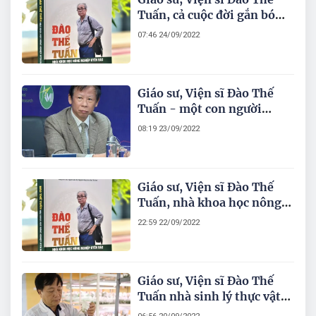
Tuấn, cả cuộc đời gắn bó
với sự nghiệp nghiên cứu
07:46 24/09/2022
phát triển Nông nghiệp,
Nông thôn và Nông dân
Việt Nam
Giáo sư, Viện sĩ Đào Thế
Tuấn - một con người
tuyệt đẹp
08:19 23/09/2022
Giáo sư, Viện sĩ Đào Thế
Tuấn, nhà khoa học nông
nghiệp hàng đầu
22:59 22/09/2022
Giáo sư, Viện sĩ Đào Thế
Tuấn nhà sinh lý thực vật
uyên bác, người thầy đáng