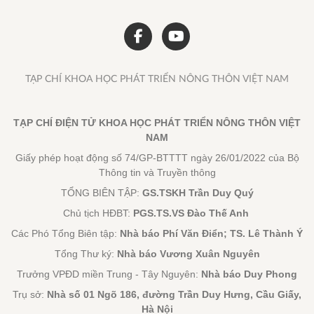
TẠP CHÍ KHOA HỌC PHÁT TRIỂN NÔNG THÔN VIỆT NAM
TẠP CHÍ ĐIỆN TỬ KHOA HỌC PHÁT TRIỂN NÔNG THÔN VIỆT
NAM
Giấy phép hoạt động số 74/GP-BTTTT ngày 26/01/2022 của Bộ
Thông tin và Truyền thông
TỔNG BIÊN TẬP:
GS.TSKH Trần Duy Quý
Chủ tịch HĐBT:
PGS.TS.VS Đào Thế Anh
Các Phó Tổng Biên tập:
Nhà báo Phí Văn Điển; TS. Lê Thành Ý
Tổng Thư ký:
Nhà báo Vương Xuân Nguyên
Trưởng VPĐD miền Trung - Tây Nguyên:
Nhà báo Duy Phong
Trụ sở:
Nhà số 01 Ngõ 186, đường Trần Duy Hưng, Cầu Giấy,
Hà Nội