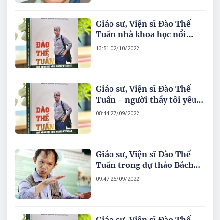
Giáo sư, Viện sĩ Đào Thế
Tuấn nhà khoa học nổi
tiếng, người thầy đáng
13:51 02/10/2022
kính
Giáo sư, Viện sĩ Đào Thế
Tuấn - người thầy tôi yêu
quý nhất
08:44 27/09/2022
Giáo sư, Viện sĩ Đào Thế
Tuấn trong dự thảo Bách
khoa toàn thư Việt Nam
09:47 25/09/2022
Giáo sư, Viện sĩ Đào Thế