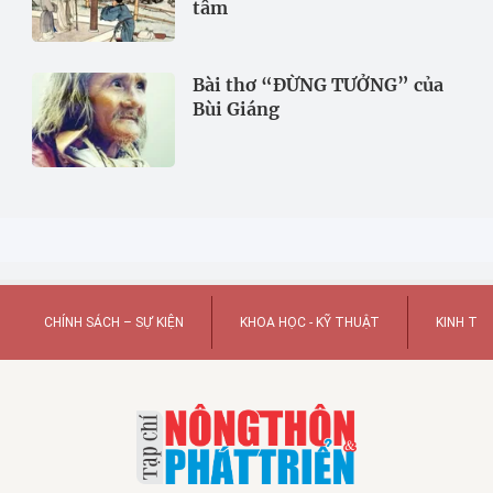
tâm
Bài thơ “ĐỪNG TƯỞNG” của
Bùi Giáng
CHÍNH SÁCH – SỰ KIỆN
KHOA HỌC - KỸ THUẬT
KINH TẾ