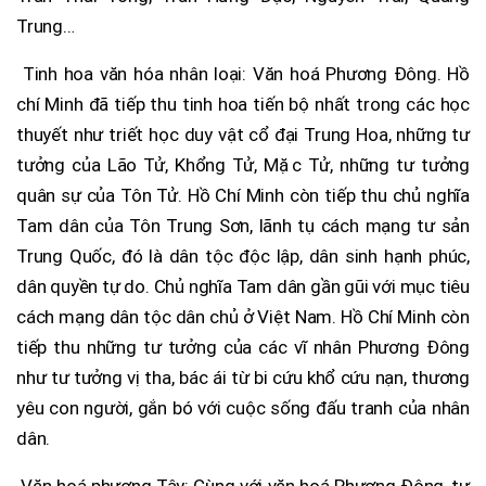
Trung…
Tinh hoa văn hóa nhân loại: Văn hoá Phương Đông. Hồ
chí Minh đã tiếp thu tinh hoa tiến bộ nhất trong các học
thuyết như triết học duy vật cổ đại Trung Hoa, những tư
tưởng của Lão Tử, Khổng Tử, Mặc Tử, những tư tưởng
quân sự của Tôn Tử. Hồ Chí Minh còn tiếp thu chủ nghĩa
Tam dân của Tôn Trung Sơn, lãnh tụ cách mạng tư sản
Trung Quốc, đó là dân tộc độc lập, dân sinh hạnh phúc,
dân quyền tự do. Chủ nghĩa Tam dân gần gũi với mục tiêu
cách mạng dân tộc dân chủ ở Việt Nam. Hồ Chí Minh còn
tiếp thu những tư tưởng của các vĩ nhân Phương Đông
như tư tưởng vị tha, bác ái từ bi cứu khổ cứu nạn, thương
yêu con người, gắn bó với cuộc sống đấu tranh của nhân
dân.
Văn hoá phương Tây: Cùng với văn hoá Phương Đông, tư