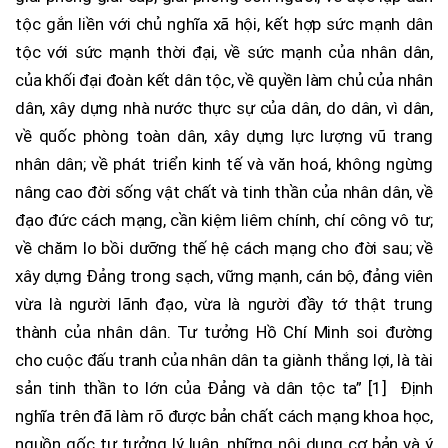
tộc gắn liền với chủ nghĩa xã hội, kết hợp sức mạnh dân
tộc với sức mạnh thời đại, về sức mạnh của nhân dân,
của khối đại đoàn kết dân tộc, về quyền làm chủ của nhân
dân, xây dựng nhà nước thực sự của dân, do dân, vì dân,
về quốc phòng toàn dân, xây dựng lực lượng vũ trang
nhân dân; về phát triển kinh tế và văn hoá, không ngừng
nâng cao đời sống vật chất và tinh thần của nhân dân, về
đạo đức cách mạng, cần kiệm liêm chính, chí công vô tư;
về chăm lo bồi dưỡng thế hệ cách mạng cho đời sau; về
xây dựng Đảng trong sạch, vững mạnh, cán bộ, đảng viên
vừa là người lãnh đạo, vừa là người đầy tớ thật trung
thành của nhân dân. Tư tưởng Hồ Chí Minh soi đường
cho cuộc đấu tranh của nhân dân ta giành thắng lợi, là tài
sản tinh thần to lớn của Đảng và dân tộc ta” [1] Định
nghĩa trên đã làm rõ được bản chất cách mạng khoa học,
nguồn gốc tư tưởng lý luận, những nội dung cơ bản và ý