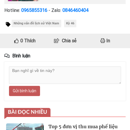
Hotline:
0965855316
- Zalo:
0846460404
Những vấn đề lịch sử Việt Nam
Kỳ 46
0
Thích
Chia sẻ
In
Bình luận
Gửi bình luận
BÀI ĐỌC NHIỀU
Top 5 đơn vị thu mua phế liệu