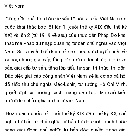
Việt Nam.
Cũng cần phải tính tới các yếu tố nội tại của Việt Nam do
cuộc khai thác bóc lột lần 1 (cuối thế kỷ XIX đầu thế kỷ
XX) và lần 2 (từ 1919 về sau) của thực dân Pháp. Do khai
thác mà Pháp du nhập quan hệ tư bản chủ nghĩa vào Việt
Nam. Sự chuyển biến kinh tế kéo theo sự chuyển biến về
xã hội, những giai cấp, tầng lớp mới ra đời như giai cấp vô
sản, giai cấp tư sản, tầng lớp tiểu tư sản, trí thức, thị dân.
Đặc biệt giai cấp công nhân Việt Nam sẽ là cơ sở xã hội
để tiếp thu chủ nghĩa Mác-Lênin, tư tưởng Hồ Chí Minh,
quyết định xu hướng cách mạng dân tộc dân chủ kiểu
mới đi lên chủ nghĩa xã hội ở Việt Nam.
Hoàn cảnh quốc tế: Cuối thế kỷ XIX đầu thế kỷ XX, chủ
nghĩa tư bản từ chủ nghĩa tư bản tự do cạnh tranh bước
sang giai đoạn chủ nghĩa tư bản độc quyền, sang giai