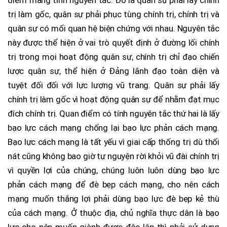
trị làm gốc, quân sự phải phục tùng chính trị, chính trị và
quân sự có mối quan hệ biện chứng với nhau. Nguyên tắc
này được thể hiện ở vai trò quyết định ở đường lối chính
trị trong mọi hoạt động quân sự, chính trị chỉ đạo chiến
lược quân sự, thể hiện ở Đảng lãnh đạo toàn diện và
tuyệt đối đối với lực lượng vũ trang. Quân sự phải lấy
chính trị làm gốc vì hoạt động quân sự để nhằm đạt mục
đích chính trị. Quan điểm có tính nguyên tắc thứ hai là lấy
bạo lực cách mạng chống lại bạo lực phản cách mạng.
Bạo lực cách mạng là tất yếu vì giai cấp thống trị dù thối
nát cũng không bao giờ tự nguyện rời khỏi vũ đài chính trị
vì quyền lợi của chúng, chúng luôn luôn dùng bạo lực
phản cách mạng để đè bẹp cách mạng, cho nên cách
mạng muốn thắng lợi phải dùng bạo lực đè bẹp kẻ thù
của cách mạng. Ở thuộc địa, chủ nghĩa thực dân là bạo
lực cho nên muốn giành được độc lập thì phải sử dụng