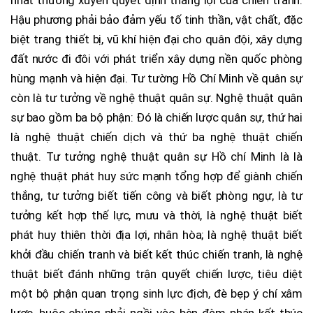
Hậu phương phải bảo đảm yếu tố tinh thần, vật chất, đặc
biệt trang thiết bị, vũ khí hiện đại cho quân đội, xây dựng
đất nước đi đôi với phát triển xây dựng nền quốc phòng
hùng mạnh và hiện đại. Tư tường Hồ Chí Minh về quân sự
còn là tư tưởng về nghệ thuật quân sự. Nghệ thuật quân
sự bao gồm ba bộ phận: Đó là chiến lược quân sự, thứ hai
là nghệ thuật chiến dịch và thứ ba nghệ thuật chiến
thuật. Tư tưởng nghệ thuật quân sự Hồ chí Minh là là
nghệ thuật phát huy sức mạnh tổng hợp để giành chiến
thắng, tư tưởng biết tiến công và biết phòng ngự, là tư
tưởng kết hợp thế lực, mưu và thời, là nghệ thuật biết
phát huy thiên thời địa lợi, nhân hòa; là nghệ thuật biết
khởi đầu chiến tranh và biết kết thúc chiến tranh, là nghệ
thuật biết đánh những trận quyết chiến lược, tiêu diệt
một bộ phận quan trọng sinh lực địch, đè bẹp ý chí xâm
lược, buộc chúng phải ngồi vào bàn đàm phán kết thúc