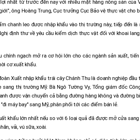
ợi nhất từ trước đến nay với nhiều mặt hàng nông sản của V
giới”, ông Hoàng Trung, Cục trưởng Cục Bảo vệ thực vật cho bi
ẩm chanh leo được nhập khẩu vào thị trường này, tiếp đến là
Nghị định thư về yêu cầu kiểm dịch thực vật đối với khoai lang
chính ngạch mở ra cơ hội lớn cho các ngành sản xuất, tiến 
hời cơ xuất khẩu.
đoàn Xuất nhập khẩu trái cây Chánh Thu là doanh nghiệp đầu 
e sang thị trường Mỹ. Bà Ngô Tường Vy, Tổng giám đốc Công
 xanh được vận chuyển cả bằng đường hàng không và đường bi
"đi máy bay" sang Mỹ, phân phối tới các điểm bán lẻ.
 xuất khẩu lớn nhất nếu so với 6 loại quả đã được mở cửa san
ãn, vải, vú sữa, xoài.