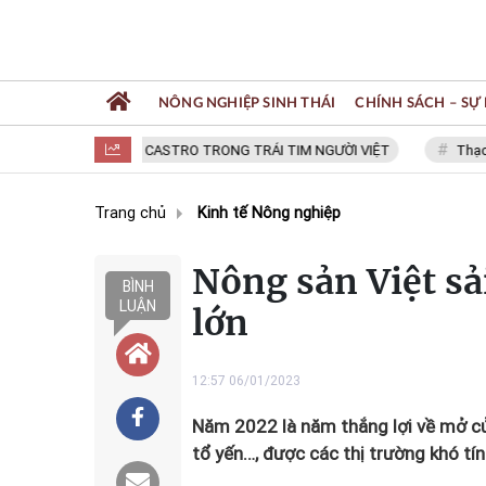
NÔNG NGHIỆP SINH THÁI
CHÍNH SÁCH – SỰ 
FIDEL CASTRO TRONG TRÁI TIM NGƯỜI VIỆT
Thạc sĩ N
Trang chủ
Kinh tế Nông nghiệp
Nông sản Việt sả
BÌNH
LUẬN
lớn
12:57 06/01/2023
Năm 2022 là năm thắng lợi về mở cửa
tổ yến…, được các thị trường khó tí