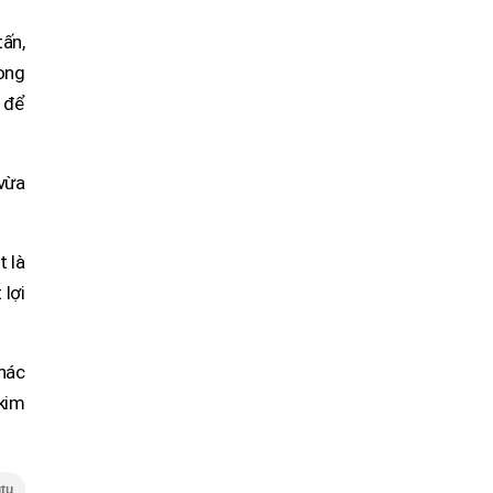
ấn,
rong
 để
 vừa
t là
 lợi
khác
kim
tu