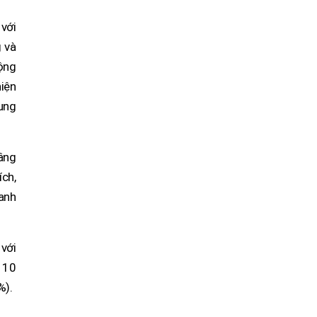
 với
 và
ộng
hiện
ung
âng
ch,
canh
với
 10
%).