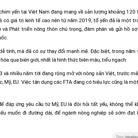
 chim yến tại Việt Nam đang mang về sản lượng khoảng 120 t
á có giá trị kinh tế cao nên từ năm 2019, tổ yến đã là một t
và Phát triển nông thôn chú trọng, đàm phán và gửi hồ sơ
uốc.
dễ tính, mà đã có sự thay đổi mạnh mẽ. Đặc biệt, trong năm
óa qua biên giới, nhất là hình thức biên mậu, tiểu ngạch.
 và nhiều năm tới đang rộng mở với nông sản Việt, trước mắ
 Mỹ, EU. Việc tận dụng các FTA đang có hiệu lực cũng là một
ể đáp ứng yêu cầu từ Mỹ, EU là đòi hỏi tất yếu, không thể 
nếu muốn đi đường dài, để ngành nông nghiệp sẽ sớm đạt 
Theo
baodau