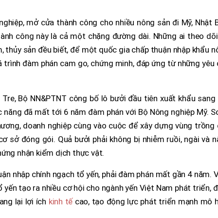
nghiệp, mở cửa thành công cho nhiều nông sản đi Mỹ, Nhật B
ành công này là cả một chặng đường dài. Những ai theo dõi
, thủy sản đều biết, để một quốc gia chấp thuận nhập khẩu 
á trình đàm phán cam go, chứng minh, đáp ứng từ những yêu 
n Tre, Bộ NN&PTNT công bố lô bưởi đầu tiên xuất khẩu sang 
c năng đã mất tới 6 năm đàm phán với Bộ Nông nghiệp Mỹ. S
phương, doanh nghiệp cùng vào cuộc để xây dựng vùng trồng 
ơ sở đóng gói. Quả bưởi phải không bị nhiễm ruồi, ngài và 
hứng nhận kiểm dịch thực vật.
uận nhập chính ngạch tổ yến, phải đàm phán mất gần 4 năm. 
 yến tạo ra nhiều cơ hội cho ngành yến Việt Nam phát triển,
ng lại lợi ích
kinh tế
cao, tạo động lực phát triển mạnh mô h