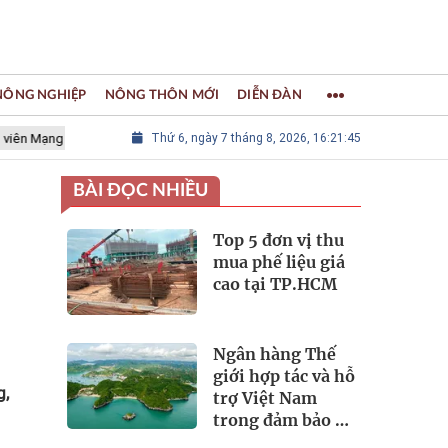
 NÔNG NGHIỆP
NÔNG THÔN MỚI
DIỄN ĐÀN
g lưới các Thành phố Thủ công sáng tạo Thế giới
Thứ 6, ngày 7 tháng 8, 2026, 16:21:46
LÀNG NGHỀ KH
BÀI ĐỌC NHIỀU
Top 5 đơn vị thu
mua phế liệu giá
cao tại TP.HCM
Ngân hàng Thế
giới hợp tác và hỗ
g,
trợ Việt Nam
trong đảm bảo an
ninh nguồn nước