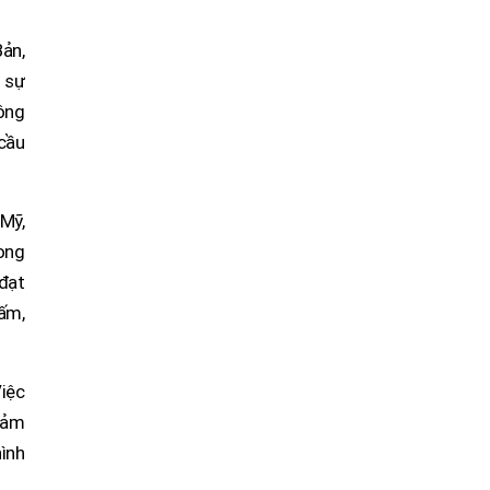
ản,
 sự
nông
cầu
Mỹ,
ong
đạt
nấm,
Việc
 đảm
ình