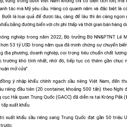
, vùng trồng bưởi Việt Nam không chỉ có diện tích lớn, mà 
canh tác mà Mỹ yêu cầu. Hàng có quanh năm và đặc biệt là c
 Bưởi là loại quả để được lâu, càng để lâu thì ăn càng ngon
 khẩu bằng đường biển với chi phí thấp và thời gian bán hàng dà
 nông nghiệp trong năm 2022, Bộ trưởng Bộ NN&PTNT Lê M
u hơn 53 tỷ USD trong năm qua đã minh chứng sự chuyển biến
g địa phương, doanh nghiệp, coi trọng tiêu chuẩn chất lượn
 trường khó tính nhất, nhờ đó, tiếp tục có thêm gần chục 
huận mở cửa”.
đồng ý nhập khẩu chính ngạch sầu riêng Việt Nam, đến th
u riêng đầu tiên (20 container, khoảng 500 tấn) theo Nghị 
 cục Hải quan Trung Quốc (GACC) đã diễn ra tại Krông Pắk (
i tấp xuất khẩu.
trị xuất khẩu sầu riêng sang Trung Quốc đạt gần 50 triệu U
trước.