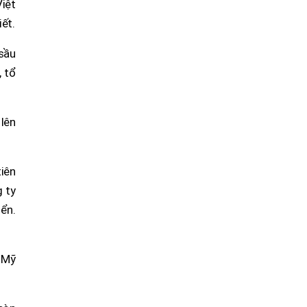
iệt
ết.
 sầu
, tổ
lên
tiên
 ty
ển.
g Mỹ