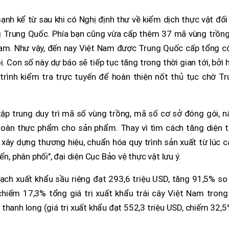
nh kể từ sau khi có Nghị định thư về kiểm dịch thực vật đối
g Trung Quốc. Phía bạn cũng vừa cấp thêm 37 mã vùng trồng
Nam. Như vậy, đến nay Việt Nam được Trung Quốc cấp tổng c
 Con số này dự báo sẽ tiếp tục tăng trong thời gian tới, bởi 
rình kiểm tra trực tuyến để hoàn thiện nốt thủ tục chờ Tr
ập trung duy trì mã số vùng trồng, mã số cơ sở đóng gói, n
toàn thực phẩm cho sản phẩm. Thay vì tìm cách tăng diện tí
 xây dựng thương hiệu, chuẩn hóa quy trình sản xuất từ lúc 
n, phân phối", đại diện Cục Bảo vệ thực vật lưu ý.
ch xuất khẩu sầu riêng đạt 293,6 triệu USD, tăng 91,5% so 
chiếm 17,3% tổng giá trị xuất khẩu trái cây Việt Nam trong
thanh long (giá trị xuất khẩu đạt 552,3 triệu USD, chiếm 32,5