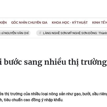
KIỆN
GÓC NHÌN CHUYÊN GIA
KHOA HỌC - KỸ THUẬT
KINH TẾ
GUYỄN VĂN CHÍ
LÀNG NGHỀ SƠN MỸ NGHỆ SƠN ĐỒNG: Thành viên Mạn
i bước sang nhiều thị trường
 thị trường của nhiều loại nông sản như gạo, bưởi, sầu riên
nh, tiêu chuẩn cao đồng ý nhập khẩu.