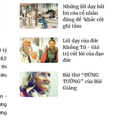
Những lời dạy bất
hủ của cổ nhân
đáng để ‘khắc cốt
ghi tâm
Lời dạy của đức
Khổng Tử - Giá
3 tỷ
trị cốt lõi của đạo
 8,5
đức
 thị
Bài thơ “ĐỪNG
iêu
TƯỞNG” của Bùi
Giáng
n -
ường
ường