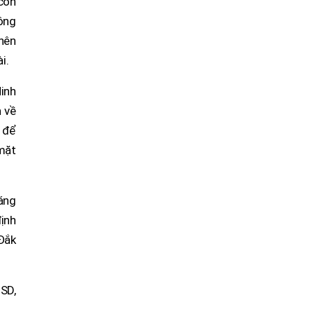
còn
ông
 nên
i.
inh
 về
g để
mặt
áng
định
Đắk
SD,