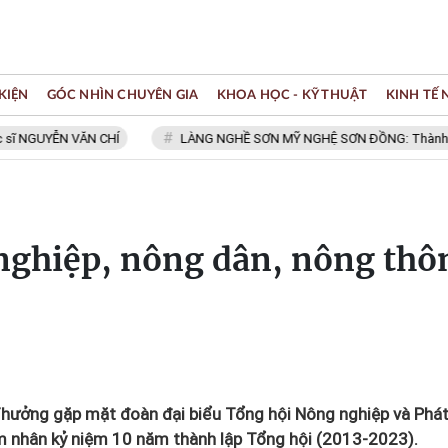
KIỆN
GÓC NHÌN CHUYÊN GIA
KHOA HỌC - KỸ THUẬT
KINH TẾ
ỄN VĂN CHÍ
LÀNG NGHỀ SƠN MỸ NGHỆ SƠN ĐỒNG: Thành viên Mạng l
 nghiệp, nông dân, nông thô
Thưởng gặp mặt đoàn đại biểu Tổng hội Nông nghiệp và Phá
m nhân kỷ niệm 10 năm thành lập Tổng hội (2013-2023).