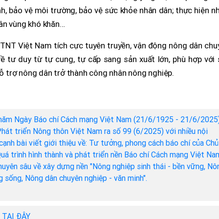
anh, bảo vệ môi trường, bảo vệ sức khỏe nhân dân; thực hiện n
dân vùng khó khăn…
PTNT Việt Nam tích cực tuyên truyền, vận động nông dân chu
ề tư duy từ tự cung, tự cấp sang sản xuất lớn, phù hợp với
 hỗ trợ nông dân trở thành công nhân nông nghiệp.
năm Ngày Báo chí Cách mạng Việt Nam (21/6/1925 - 21/6/2025)
hát triển Nông thôn Việt Nam ra số 99 (6/2025) với nhiều nội
cạnh bài viết giới thiệu về: Tư tưởng, phong cách báo chí của Chủ
Quá trình hình thành và phát triển nền Báo chí Cách mạng Việt Na
chuyên sâu về xây dựng nền "Nông nghiệp sinh thái - bền vững, Nô
ng sống, Nông dân chuyên nghiệp - văn minh".
h TẠI ĐÂY