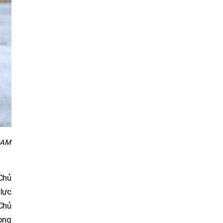
 NAM
 Chủ
 lực
Chủ
rong