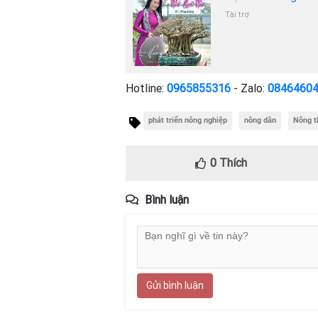
Tài trợ
Hotline:
0965855316
- Zalo:
0846460
phát triển nông nghiệp
nông dân
Nông t
0
Thích
Bình luận
Gửi bình luận