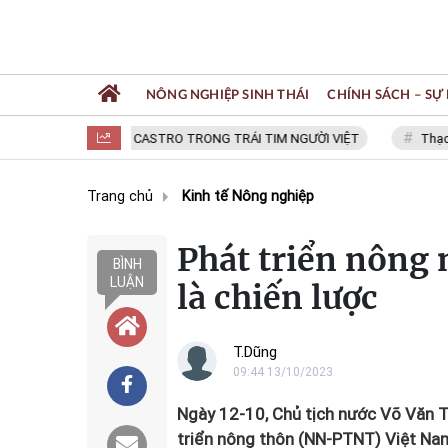
NÔNG NGHIỆP SINH THÁI
CHÍNH SÁCH – SỰ 
FIDEL CASTRO TRONG TRÁI TIM NGƯỜI VIỆT
Thạc sĩ NGUY
Trang chủ
Kinh tế Nông nghiệp
Phát triển nông
BÌNH
LUẬN
là chiến lược
T.Dũng
09:44 13/10/2023
Ngày 12-10, Chủ tịch nước Võ Văn 
triển nông thôn (NN-PTNT) Việt Na