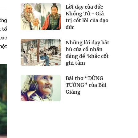
Lời dạy của đức
Khổng Tử - Giá
trị cốt lõi của đạo
ổng
đức
, tổ
 các
Những lời dạy bất
một
hủ của cổ nhân
đáng để ‘khắc cốt
ghi tâm
Bài thơ “ĐỪNG
TƯỞNG” của Bùi
Giáng