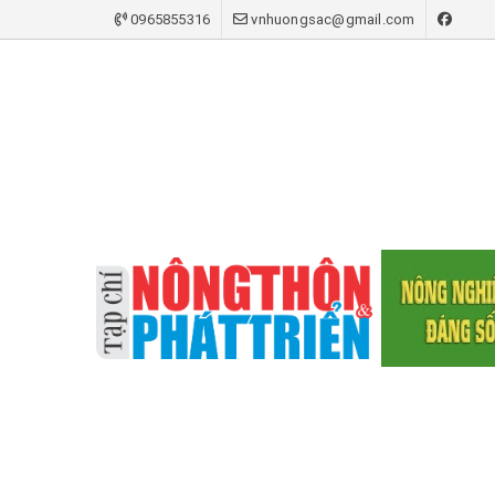
0965855316
vnhuongsac@gmail.com