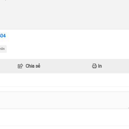
404
hôn
Chia sẻ
In