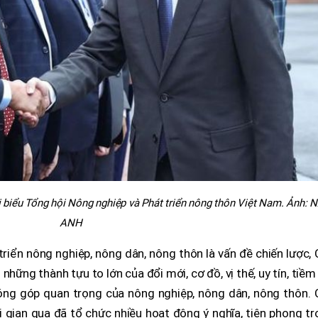
 biểu Tổng hội Nông nghiệp và Phát triển nông thôn Việt Nam. Ảnh:
ANH
riển nông nghiệp, nông dân, nông thôn là vấn đề chiến lược,
ững thành tựu to lớn của đổi mới, cơ đồ, vị thế, uy tín, tiềm
óng góp quan trọng của nông nghiệp, nông dân, nông thôn. 
i gian qua đã tổ chức nhiều hoạt động ý nghĩa, tiên phong t