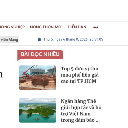
 NÔNG NGHIỆP
NÔNG THÔN MỚI
DIỄN ĐÀN
ưới các Thành phố Thủ công sáng tạo Thế giới
Thứ 5, ngày 6 tháng 8, 2026, 20:51:07
LÀNG NGHỀ KHẢM 
BÀI ĐỌC NHIỀU
Top 5 đơn vị thu
n
mua phế liệu giá
cao tại TP.HCM
Ngân hàng Thế
giới hợp tác và hỗ
trợ Việt Nam
t
trong đảm bảo an
ninh nguồn nước