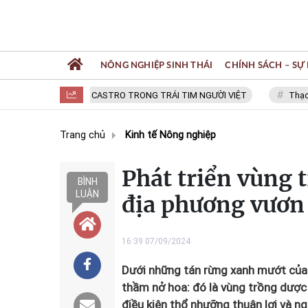
NÔNG NGHIỆP SINH THÁI
CHÍNH SÁCH – SỰ 
FIDEL CASTRO TRONG TRÁI TIM NGƯỜI VIỆT
Thạc sĩ NGU
Trang chủ
Kinh tế Nông nghiệp
Phát triển vùng t
BÌNH
LUẬN
địa phương vươn
16:39 07/09/2024
Dưới những tán rừng xanh mướt của 
thầm nở hoa: đó là vùng trồng dược 
điều kiện thổ nhưỡng thuận lợi và n