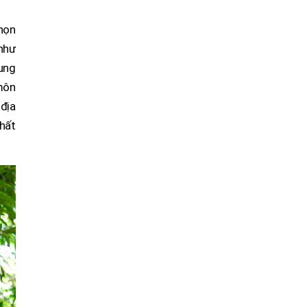
chọn
như
ung
 môn
 địa
hất