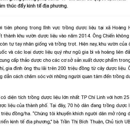
ằm thúc đẩy kinh tế địa phương.
tiên phong trong lĩnh vực trồng dược liệu tại xã Hoàng 
ất thành khu vườn dược liệu vào năm 2014. Ông Chiến không 
còn tự tay nhân giống và trồng trọt. Hiện nay, khu vườn của
ốc và các loại dược liệu quý như ngũ gia bì và hoàng liên đ
n cung cấp thảo dược cho các cơ sở sản xuất dược phẩm tron
phí, gia đình ông thu lãi trên 200 triệu đồng từ cây dược liệu.
ng dẫn cách chăm sóc với những người quan tâm đến trồng d
ó diện tích trồng dược liệu lớn nhất TP Chí Linh với hơn 25
c liệu của thành phố. Tại đây, 70 hộ dân đang trồng dược l
0 triệu đồng/ha. “Chúng tôi khuyến khích người dân mở rộng 
triển kinh tế địa phương,” bà Trần Thị Bích Thuận, Chủ tịch 