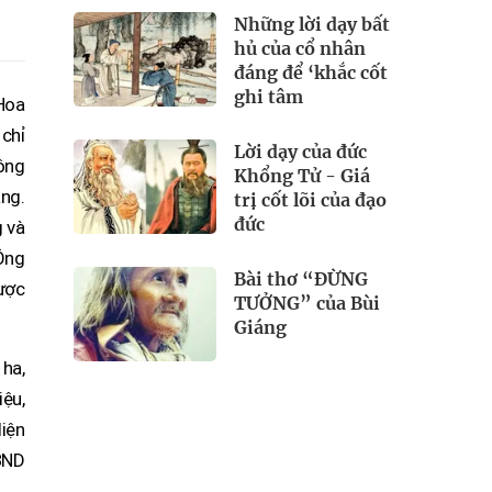
Những lời dạy bất
hủ của cổ nhân
đáng để ‘khắc cốt
ghi tâm
Hoa
chỉ
Lời dạy của đức
 ông
Khổng Tử - Giá
ắng.
trị cốt lõi của đạo
đức
g và
 Ông
Bài thơ “ĐỪNG
ược
TƯỞNG” của Bùi
Giáng
 ha,
iệu,
diện
UBND