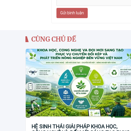
Gửi bình luận
CÙNG CHỦ ĐỀ
HỆ SINH THÁI GIẢI PHÁP KHOA HỌC,