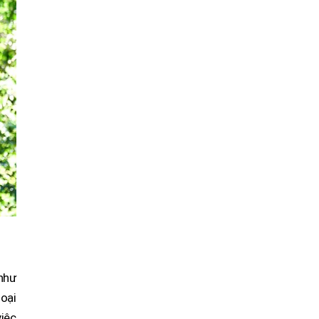
 như
loại
iệc