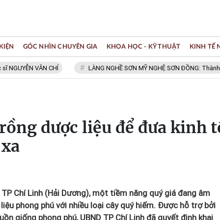
KIỆN
GÓC NHÌN CHUYÊN GIA
KHOA HỌC - KỸ THUẬT
KINH TẾ
YỄN VĂN CHÍ
LÀNG NGHỀ SƠN MỸ NGHỆ SƠN ĐỒNG: Thành viên Mạng 
rồng dược liệu để đưa kinh t
 xa
TP Chí Linh (Hải Dương), một tiềm năng quý giá đang âm
liệu phong phú với nhiều loại cây quý hiếm. Được hỗ trợ bởi
guồn giống phong phú, UBND TP Chí Linh đã quyết định khai