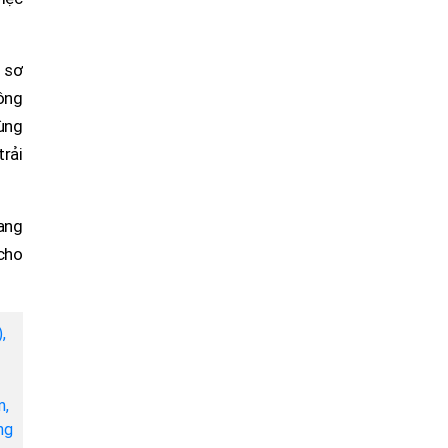
à sơ
ông
vùng
trải
ang
cho
,
m,
ng