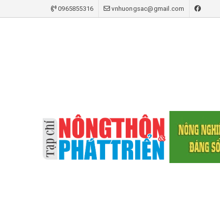
0965855316
vnhuongsac@gmail.com