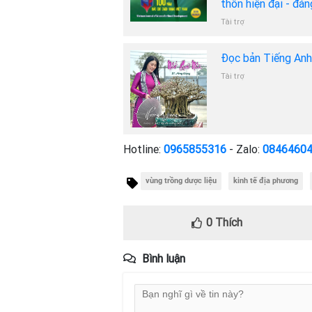
thôn hiện đại - đá
Tài trợ
Đọc bản Tiếng An
Tài trợ
Hotline:
0965855316
- Zalo:
0846460
vùng trồng dược liệu
kinh tế địa phương
0
Thích
Bình luận