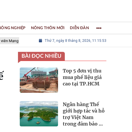
 NÔNG NGHIỆP
NÔNG THÔN MỚI
DIỄN ĐÀN
lưới các Thành phố Thủ công sáng tạo Thế giới
Thứ 7, ngày 8 tháng 8, 2026, 11:15:55
LÀNG NGHỀ KHẢM
BÀI ĐỌC NHIỀU
Top 5 đơn vị thu
ế
mua phế liệu giá
cao tại TP.HCM
Ngân hàng Thế
giới hợp tác và hỗ
trợ Việt Nam
trong đảm bảo an
ninh nguồn nước