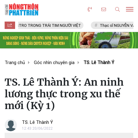
CASTRO TRONG TRÁI TIM NGƯỜI VIỆT
Thạc sĩ NGUYỄN VĂN CHÍ
Trang chủ
Góc nhìn chuyên gia
TS. Lê Thành Ý
TS. Lê Thành Ý: An ninh
lương thực trong xu thế
mới (Kỳ 1)
TS. Lê Thành Ý
12:43 20/06/2022