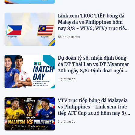
Link xem TRỰC TIẾP bóng đá
Malaysia vs Philippines hôm
nay 8/8 - VTV6, VTV7 trực tiếp
AFF Cup 2026
56 phút trước
Dự đoán tỷ số, nhận định bóng
đá ĐT Thái Lan vs ĐT Myanmar
20h ngày 8/8: Định đoạt ngôi
đầu bảng
1 giờ trước
VTV trực tiếp bóng đá Malaysia
vs Philippines - Link xem trực
tiếp AFF Cup 2026 hôm nay 8/8
trên VTV7
3 giờ trước