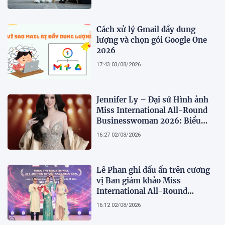
Cách xử lý Gmail đầy dung
lượng và chọn gói Google One
2026
17:43 03/08/2026
Jennifer Ly – Đại sứ Hình ảnh
Miss International All-Round
Businesswoman 2026: Biểu
tượng của nhan sắc, trí tuệ và
16:27 02/08/2026
bản lĩnh
Lê Phan ghi dấu ấn trên cương
vị Ban giám khảo Miss
International All-Round
Businesswoman 2026: Thanh
16:12 02/08/2026
lịch, trí tuệ và lan tỏa giá trị của
người phụ nữ hiện đại