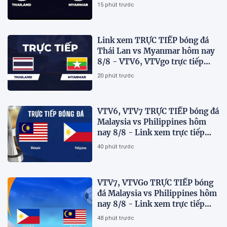
Cup 2026 mới nhất
15 phút trước
Link xem TRỰC TIẾP bóng đá
Thái Lan vs Myanmar hôm nay
8/8 - VTV6, VTVgo trực tiếp
AFF Cup 2026
20 phút trước
VTV6, VTV7 TRỰC TIẾP bóng đá
Malaysia vs Philippines hôm
nay 8/8 - Link xem trực tiếp
AFF Cup 2026 mới nhất
40 phút trước
VTV7, VTVGo TRỰC TIẾP bóng
đá Malaysia vs Philippines hôm
nay 8/8 - Link xem trực tiếp
AFF Cup 2026 mới nhất
48 phút trước