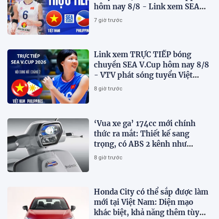
hôm nay 8/8 - Link xem SEA
V.Cup 2026 mới nhất
7 giờ trước
Link xem TRỰC TIẾP bóng
chuyền SEA V.Cup hôm nay 8/8
- VTV phát sóng tuyển Việt
Nam đấu Philippines
8 giờ trước
‘Vua xe ga’ 174cc mới chính
thức ra mắt: Thiết kế sang
trọng, có ABS 2 kênh như
Honda SH, giá hấp dẫn
8 giờ trước
Honda City có thể sắp được làm
mới tại Việt Nam: Diện mạo
khác biệt, khả năng thêm tùy