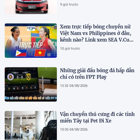
chọn hybrid?
9 giờ trước
Xem trực tiếp bóng chuyền nữ
Việt Nam vs Philippines ở đâu,
kênh nào? Link xem SEA V.Cup
2026 mới nhất
10 giờ trước
Những giải đấu bóng đá hấp dẫn
chỉ có trên FPT Play
15:53 04/08/2026
Vận chuyển thú cưng đi các tỉnh
miền Tây tại Pet Đi Xe
10:05 04/08/2026