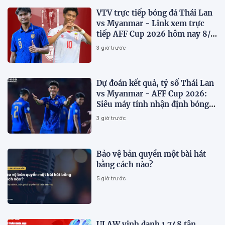
VTV trực tiếp bóng đá Thái Lan
vs Myanmar - Link xem trực
tiếp AFF Cup 2026 hôm nay 8/8
trên VTV6
3 giờ trước
Dự đoán kết quả, tỷ số Thái Lan
vs Myanmar - AFF Cup 2026:
Siêu máy tính nhận định bóng
đá hôm nay 8/8
3 giờ trước
Bảo vệ bản quyền một bài hát
bằng cách nào?
5 giờ trước
ULAW vinh danh 1.748 tân