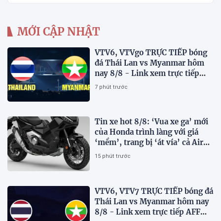
MỚI CẬP NHẬT
VTV6, VTVgo TRỰC TIẾP bóng
đá Thái Lan vs Myanmar hôm
nay 8/8 - Link xem trực tiếp
AFF Cup 2026 mới nhất
7 phút trước
Tin xe hot 8/8: ‘Vua xe ga’ mới
của Honda trình làng với giá
‘mềm’, trang bị ‘át vía’ cả Air
Blade và SH
15 phút trước
VTV6, VTV7 TRỰC TIẾP bóng đá
Thái Lan vs Myanmar hôm nay
8/8 - Link xem trực tiếp AFF