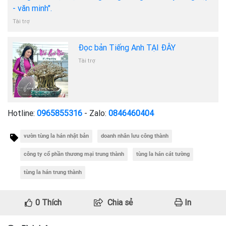
- văn minh".
Tài trợ
Đọc bản Tiếng Anh TẠI ĐÂY
Tài trợ
Hotline:
0965855316
- Zalo:
0846460404
vườn tùng la hán nhật bản
doanh nhân lưu công thành
công ty cổ phần thương mại trung thành
tùng la hán cát tường
tùng la hán trung thành
0
Thích
Chia sẻ
In