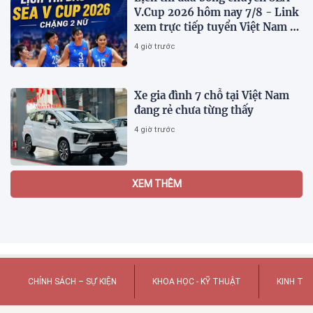
V.Cup 2026 hôm nay 7/8 - Link
xem trực tiếp tuyển Việt Nam vs
Indonesia
4 giờ trước
Xe gia đình 7 chỗ tại Việt Nam
đang rẻ chưa từng thấy
4 giờ trước
2.500 chuyên gia quy tụ tại Hội
nghị Khoa học 2026 của Bệnh
viện Nhân dân Gia Định
21:41 01/08/2026
Kết quả, tỷ số Lào vs
Philippines hôm nay 1/8 - AFF