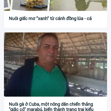
Nuôi giấc mơ “xanh” từ cánh đồng lúa - cá
Nuôi gà ở Cuba, một nông dân chiến thắng
"giặc cỏ" marabú, biến thành trang trại kiểu