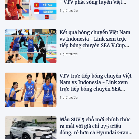
- VTV phát sóng tuyển Việt
Nam đấu Indonesia
1 giờ trước
Kết quả bóng chuyền Việt Nam
vs Indonesia - Link xem trực
tiếp bóng chuyền SEA V.Cup
2026 trên VTV
1 giờ trước
VTV trực tiếp bóng chuyền Việt
Nam vs Indonesia - Link xem
trực tiếp bóng chuyền SEA
V.Cup 2026 hôm nay 7/8
1 giờ trước
Mẫu SUV 5 chỗ mới chính thức
ra mắt với giá chỉ 275 triệu
đồng, rẻ hơn cả Hyundai Grand