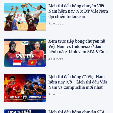
Lịch thi đấu bóng chuyền Việt
Nam hôm nay 7/8: ĐT Việt Nam
đại chiến Indonesia
3 giờ trước
Xem trực tiếp bóng chuyền nữ
Việt Nam vs Indonesia ở đâu,
kênh nào? Link xem SEA V.Cup
2026 mới nhất
3 giờ trước
Lịch thi đấu bóng đá Việt Nam
hôm nay 7/8 - Lịch thi đấu Việt
Nam vs Campuchia mới nhất
3 giờ trước
Lịch thi đấu bóng chuyền SEA