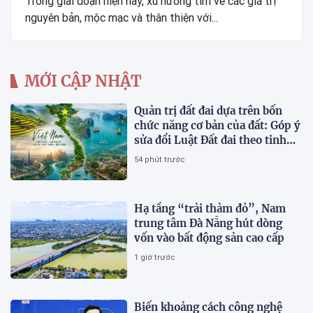
Trong giai đoạn hiện nay, xu hướng tìm về các giá trị
nguyên bản, mộc mạc và thân thiện với...
MỚI CẬP NHẬT
Quản trị đất đai dựa trên bốn
chức năng cơ bản của đất: Góp ý
sửa đổi Luật Đất đai theo tinh
thần Nghị quyết số 21-NQ/TW
54 phút trước
Hạ tầng “trải thảm đỏ”, Nam
trung tâm Đà Nẵng hút dòng
vốn vào bất động sản cao cấp
1 giờ trước
Biến khoảng cách công nghệ