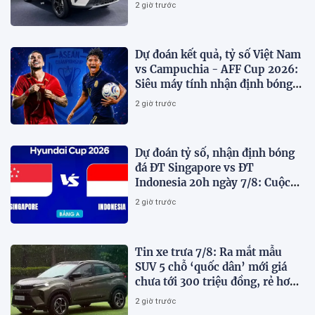
i10 và Kia Morning
2 giờ trước
Dự đoán kết quả, tỷ số Việt Nam
vs Campuchia - AFF Cup 2026:
Siêu máy tính nhận định bóng
đá hôm nay
2 giờ trước
Dự đoán tỷ số, nhận định bóng
đá ĐT Singapore vs ĐT
Indonesia 20h ngày 7/8: Cuộc
chiến sống còn
2 giờ trước
Tin xe trưa 7/8: Ra mắt mẫu
SUV 5 chỗ ‘quốc dân’ mới giá
chưa tới 300 triệu đồng, rẻ hơn
Kia Morning và Hyundai Grand
2 giờ trước
i10