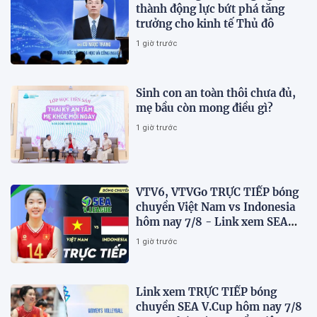
thành động lực bứt phá tăng
trưởng cho kinh tế Thủ đô
1 giờ trước
Sinh con an toàn thôi chưa đủ,
mẹ bầu còn mong điều gì?
1 giờ trước
VTV6, VTVGo TRỰC TIẾP bóng
chuyền Việt Nam vs Indonesia
hôm nay 7/8 - Link xem SEA
V.Cup 2026 mới nhất
1 giờ trước
Link xem TRỰC TIẾP bóng
chuyền SEA V.Cup hôm nay 7/8