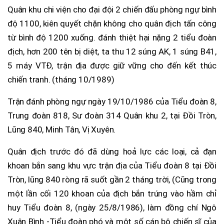
Quân khu chi viện cho đại đội 2 chiến đấu phòng ngự bình
độ 1100, kiên quyết chặn không cho quân địch tấn công
từ bình độ 1200 xuống. đánh thiệt hại nặng 2 tiểu đoàn
địch, hơn 200 tên bị diệt, ta thu 12 súng AK, 1 súng B41,
5 máy VTĐ, trận địa được giữ vững cho đến kết thúc
chiến tranh. (tháng 10/1989)
Trận đánh phòng ngự ngày 19/10/1986 của Tiểu đoàn 8,
Trung đoàn 818, Sư đoàn 314 Quân khu 2, tại Đồi Tròn,
Lũng 840, Minh Tân, Vị Xuyên.
Quân địch trước đó đã dùng hoả lực các loại, cả đạn
khoan bắn sang khu vực trận địa của Tiểu đoàn 8 tại Đồi
Tròn, lũng 840 ròng rã suốt gần 2 tháng trời, (Cũng trong
một lần cối 120 khoan của địch bắn trúng vào hầm chỉ
huy Tiểu đoàn 8, (ngày 25/8/1986), làm đồng chí Ngô
Xuân Bình -Tiểu đoàn phó và một số cán bộ chiến sĩ của