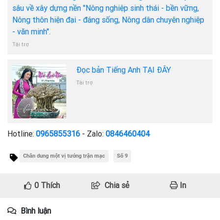
sâu về xây dựng nền "Nông nghiệp sinh thái - bền vững,
Nông thôn hiện đại - đáng sống, Nông dân chuyên nghiệp
- văn minh".
Tài trợ
Đọc bản Tiếng Anh TẠI ĐÂY
Tài trợ
Hotline:
0965855316
- Zalo:
0846460404
Chân dung một vị tướng trận mạc
Số 9
0
Thích
Chia sẻ
In
Bình luận