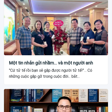
Một tin nhắn gửi nhầm... và một người anh
"Cứ tử tế rồi bạn sẽ gặp được người tử tế!"… Có
những cuộc gặp gỡ trong cuộc đời... bắt...