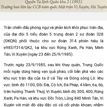
Trận chiến đấu phòng ngự và phản kích khôi phục trận địa,
của đại đội 5 tiểu đoàn 5 trung đoàn 2 sư đoàn 328
(ĐKQN) phối thuộc cho sư đoàn 314 phiên hiệu là
e983/f314/QK2, tại khu vực Rừng Xanh, Pa Hán, Minh
Tân, Vị Xuyên (ngày 23 đến 25/9/1985).
Trước ngày 23/9/1985, sau khi thay quân, Trung Quốc
mỗi ngày dùng hàng vạn quả pháo, cối bắn phá vào các
khu vực trận địa của ta ở cả Tây và Đông sông Lô: khu
vực: bình độ 1100; Đồi Đài, Cô Ích, Đá Pháp, 4 hầm, 6a, 6b,
trên hướng Thanh Thuỷ, Vị Xuyên; bình độ 300, 400, Rừng
Xanh, Pa Hán, và khu vực Đồi Tròn, Lũng 840 Minh Tân, Vị
Xuyên với mật độ dày đặc có cả cối pháo khoan, nhằm