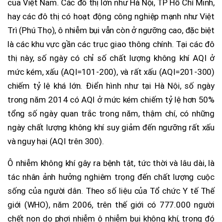
của Việt Nam. Các đô thị lớn như Hà Nội, TP Hồ Chí Minh,
hay các đô thị có hoạt động công nghiệp mạnh như Việt
Trì (Phú Thọ), ô nhiễm bụi vẫn còn ở ngưỡng cao, đặc biệt
là các khu vực gần các trục giao thông chính. Tại các đô
thị này, số ngày có chỉ số chất lượng không khí AQI ở
mức kém, xấu (AQI=101-200), và rất xấu (AQI=201-300)
chiếm tỷ lệ khá lớn. Điển hình như tại Hà Nội, số ngày
trong năm 2014 có AQI ở mức kém chiếm tỷ lệ hơn 50%
tổng số ngày quan trắc trong năm, thậm chí, có những
ngày chất lượng không khí suy giảm đến ngưỡng rất xấu
và nguy hại (AQI trên 300).
Ô nhiễm không khí gây ra bệnh tật, tức thời và lâu dài, là
tác nhân ảnh hưởng nghiêm trọng đến chất lượng cuộc
sống của người dân. Theo số liệu của Tổ chức Y tế Thế
giới (WHO), năm 2006, trên thế giới có 777.000 người
chết non do phơi nhiễm ô nhiễm bụi không khí, trong đó