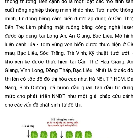
thông thường. Bên cạnh đó là một loạt các mô hình sản
xuất nông nghiệp thông minh khác như: Tưới nước thông
minh, tự động bằng cảm biến được áp dụng ở Cần Thơ,
Bến Tre; Làm phẳng mặt ruộng bằng công nghệ laser
được áp dụng tại Long An, An Giang, Bạc Liêu; Mô hình
luân canh lúa - tôm vùng ven biển được thực hiện ở Cà
mau, Bạc Liêu, Sóc Trăng, Trà Vinh; Kỹ thuật tưới ướt -
khô xen kẽ được thực hiện tại Cần Thơ, Hậu Giang, An
Giang, Vĩnh Long, Đồng Tháp, Bạc Liêu…Nhất là ở các đô
thị lớn có tốc độ đô thị hóa cao như: Hà Nội, TP. HCM, Đà
Nẵng, Bình Dương…đã bước đầu quan tân đầu từ đúng
mức cho phát triển NNĐT như một giải pháp cứu cánh
cho các vấn đề phát sinh từ đô thị.