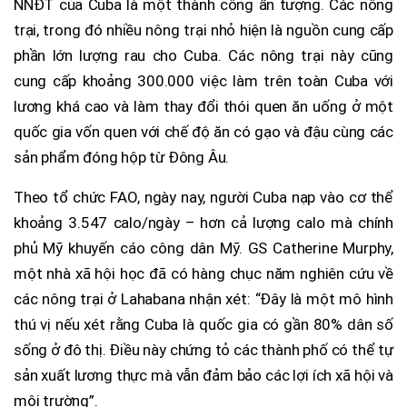
NNĐT của Cuba là một thành công ấn tượng. Các nông
trại, trong đó nhiều nông trại nhỏ hiện là nguồn cung cấp
phần lớn lượng rau cho Cuba. Các nông trại này cũng
cung cấp khoảng 300.000 việc làm trên toàn Cuba với
lương khá cao và làm thay đổi thói quen ăn uống ở một
quốc gia vốn quen với chế độ ăn có gạo và đậu cùng các
sản phẩm đóng hộp từ Đông Âu.
Theo tổ chức FAO, ngày nay, người Cuba nạp vào cơ thể
khoảng 3.547 calo/ngày – hơn cả lượng calo mà chính
phủ Mỹ khuyến cáo công dân Mỹ. GS Catherine Murphy,
một nhà xã hội học đã có hàng chục năm nghiên cứu về
các nông trại ở Lahabana nhận xét: “Đây là một mô hình
thú vị nếu xét rằng Cuba là quốc gia có gần 80% dân số
sống ở đô thị. Điều này chứng tỏ các thành phố có thể tự
sản xuất lương thực mà vẫn đảm bảo các lợi ích xã hội và
môi trường”.