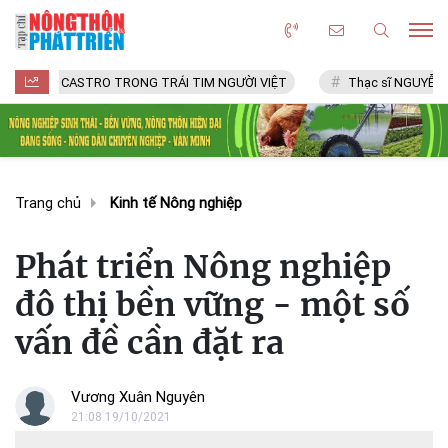
L CASTRO TRONG TRÁI TIM NGƯỜI VIỆT
Thạc sĩ NGUYỄN VĂN CHÍ
Trang chủ
Kinh tế Nông nghiệp
Phát triển Nông nghiệp
đô thị bền vững - một số
vấn đề cần đặt ra
Vương Xuân Nguyên
21:08 19/10/2021