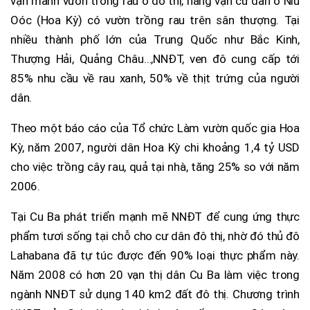
vạn mảnh vườn trồng rau ở đô thị; hàng vạn cư dân ở Niu
Oóc (Hoa Kỳ) có vườn trồng rau trên sân thượng. Tại
nhiều thành phố lớn của Trung Quốc như Bắc Kinh,
Thượng Hải, Quảng Châu…,NNĐT, ven đô cung cấp tới
85% nhu cầu về rau xanh, 50% về thịt trứng của người
dân.
Theo một báo cáo của Tổ chức Làm vườn quốc gia Hoa
Kỳ, năm 2007, người dân Hoa Kỳ chi khoảng 1,4 tỷ USD
cho việc trồng cây rau, quả tại nhà, tăng 25% so với năm
2006.
Tại Cu Ba phát triển mạnh mẽ NNĐT để cung ứng thực
phẩm tươi sống tại chỗ cho cư dân đô thị, nhờ đó thủ đô
Lahabana đã tự túc được đến 90% loại thực phẩm này.
Năm 2008 có hơn 20 vạn thị dân Cu Ba làm việc trong
ngành NNĐT sử dụng 140 km2 đất đô thị. Chương trình