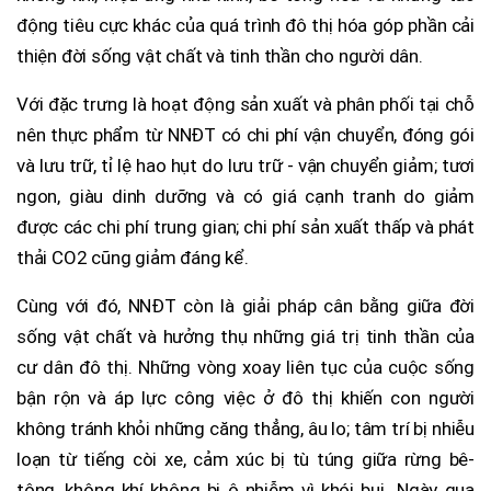
động tiêu cực khác của quá trình đô thị hóa góp phần cải
thiện đời sống vật chất và tinh thần cho người dân.
Với đặc trưng là hoạt động sản xuất và phân phối tại chỗ
nên thực phẩm từ NNĐT có chi phí vận chuyển, đóng gói
và lưu trữ, tỉ lệ hao hụt do lưu trữ - vận chuyển giảm; tươi
ngon, giàu dinh dưỡng và có giá cạnh tranh do giảm
được các chi phí trung gian; chi phí sản xuất thấp và phát
thải CO2 cũng giảm đáng kể.
Cùng với đó, NNĐT còn là giải pháp cân bằng giữa đời
sống vật chất và hưởng thụ những giá trị tinh thần của
cư dân đô thị. Những vòng xoay liên tục của cuộc sống
bận rộn và áp lực công việc ở đô thị khiến con người
không tránh khỏi những căng thẳng, âu lo; tâm trí bị nhiễu
loạn từ tiếng còi xe, cảm xúc bị tù túng giữa rừng bê-
tông, không khí không bị ô nhiễm vì khói bụi...Ngày qua