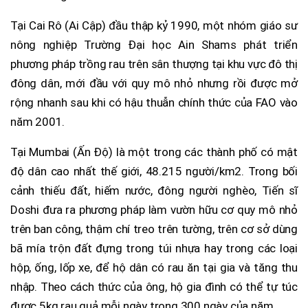
Tại Cai Rô (Ai Cập) đầu thập kỷ 1990, một nhóm giáo sư
nông nghiệp Trường Đại học Ain Shams phát triển
phương pháp trồng rau trên sân thượng tại khu vực đô thị
đông dân, mới đầu với quy mô nhỏ nhưng rồi được mở
rộng nhanh sau khi có hậu thuẫn chính thức của FAO vào
năm 2001.
Tại Mumbai (Ấn Độ) là một trong các thành phố có mật
độ dân cao nhất thế giới, 48.215 người/km2. Trong bối
cảnh thiếu đất, hiếm nước, đông người nghèo, Tiến sĩ
Doshi đưa ra phương pháp làm vườn hữu cơ quy mô nhỏ
trên ban công, thậm chí treo trên tường, trên cơ sở dùng
bã mía trộn đất đựng trong túi nhựa hay trong các loại
hộp, ống, lốp xe, để hộ dân có rau ăn tại gia và tăng thu
nhập. Theo cách thức của ông, hộ gia đình có thể tự túc
được 5kg rau quả mỗi ngày trong 300 ngày của năm.