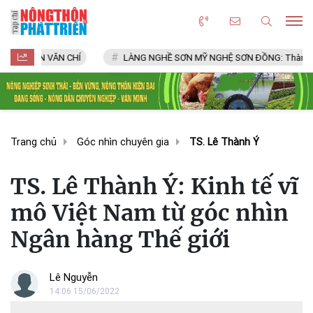
ỄN VĂN CHÍ
LÀNG NGHỀ SƠN MỸ NGHỆ SƠN ĐỒNG: Thành viên Mạng l
Trang chủ
Góc nhìn chuyên gia
TS. Lê Thành Ý
TS. Lê Thành Ý: Kinh tế vĩ
mô Việt Nam từ góc nhìn
Ngân hàng Thế giới
Lê Nguyễn
14:06 15/06/2022