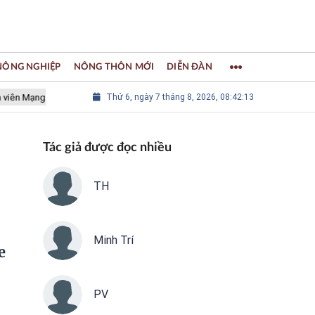
 NÔNG NGHIỆP
NÔNG THÔN MỚI
DIỄN ĐÀN
ng lưới các Thành phố Thủ công sáng tạo Thế giới
Thứ 6, ngày 7 tháng 8, 2026, 08:42:14
LÀNG NGHỀ K
Tác giả được đọc nhiều
TH
Minh Trí
e
PV