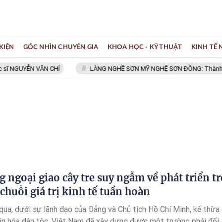
KIỆN
GÓC NHÌN CHUYÊN GIA
KHOA HỌC - KỸ THUẬT
KINH TẾ
NGUYỄN VĂN CHÍ
LÀNG NGHỀ SƠN MỸ NGHỆ SƠN ĐỒNG: Thành viên Mạ
g ngoại giao cây tre suy ngẫm về phát triển tr
 chuỗi giá trị kinh tế tuần hoàn
ua, dưới sự lãnh đạo của Đảng và Chủ tịch Hồ Chí Minh, kế thừa
ăn hóa dân tộc, Việt Nam đã xây dựng được một trường phái đối