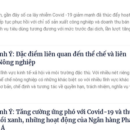
nh, gần đây số ca lây nhiễm Covid -19 giảm mạnh đã thúc đẩy hoạ
ếp tục phục hồi với chỉ số sản xuất công nghiệp và doanh thu bán 
h vụ tiêu dùng tương đương với mức trước đại dịch, lần lượt tăn
đã mở ra nhiều triển vọng phát triển mới.
nh Ý: Đặc điểm liên quan đến thể chế và liên
 Nông nghiệp
lĩnh vực kinh tế-xã hội và môi trường đặc thù. Với nhiều nét riêng
hể chế nông nghiệp có những khác biệt so với nhiều lĩnh vực khác
ơ bản, chế định và tương tác về quyền hạn, trách nhiệm, nghĩa vụ
 đơn vị kinh tế, giữa các hộ nông dân và những chủ thể khác nhau 
ặc thù trong sản xuất kinh doanh.
nh Ý: Tăng cường ứng phó với Covid-19 và th
hồi xanh, những hoạt động của Ngân hàng Ph
 Á