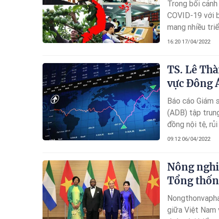
Trong bối cảnh
COVID-19 với b
mang nhiều tri
16:20 17/04/2022
TS. Lê Thà
vực Đông 
Báo cáo Giám s
(ADB) tập trun
đồng nội tệ, rủ
phiếu quốc tế ở
09:12 06/04/2022
sát thanh khoả
Nông nghi
Tổng thốn
Nongthonvaphat
giữa Việt Nam 