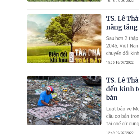
10:15 07/08/2022
khi nền móng đ
nghiệp này đang
TS. Lê Thà
năng tăng
Sau hơn 2 thập
2045, Việt Nam
chuyển đổi kinh
nguồn tài nguy
15:35 16/07/2022
hóa để phát tr
TS. Lê Thà
đến kinh t
bàn
Luật bảo vệ Mô
cầu cơ bản tron
tái chế sử dụng
tích hợp và đa
12:49 09/07/2022
thống. Điều 79 