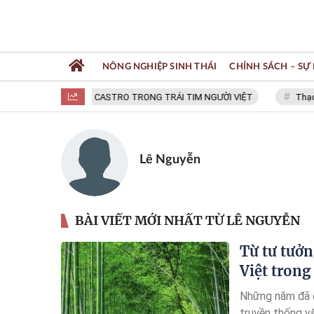
NÔNG NGHIỆP SINH THÁI
CHÍNH SÁCH – SỰ 
FIDEL CASTRO TRONG TRÁI TIM NGƯỜI VIỆT
Thạc sĩ 
Lê Nguyễn
BÀI VIẾT MỚI NHẤT TỪ LÊ NGUYỄN
Từ tư tưởn
Việt trong
Những năm đã q
truyền thống v