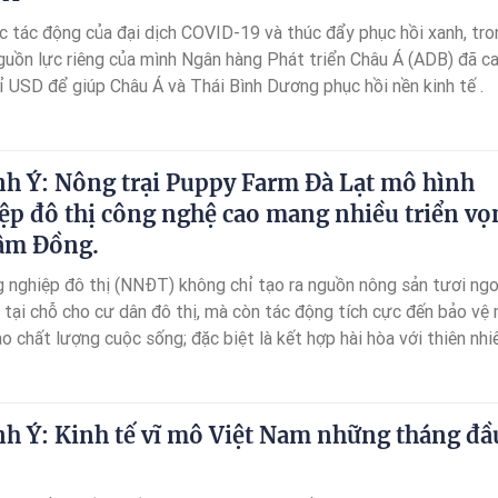
 tác động của đại dịch COVID-19 và thúc đẩy phục hồi xanh, tro
uồn lực riêng của mình Ngân hàng Phát triển Châu Á (ADB) đã c
ỉ USD để giúp Châu Á và Thái Bình Dương phục hồi nền kinh tế .
nh Ý: Nông trại Puppy Farm Đà Lạt mô hình
ệp đô thị công nghệ cao mang nhiều triển vọ
Lâm Đồng.
g nghiệp đô thị (NNĐT) không chỉ tạo ra nguồn nông sản tươi ngo
 tại chỗ cho cư dân đô thị, mà còn tác động tích cực đến bảo vệ
o chất lượng cuộc sống; đặc biệt là kết hợp hài hòa với thiên nhi
 trị kinh tế và cuộc sống tinh thần của cư dân đô thị.
nh Ý: Kinh tế vĩ mô Việt Nam những tháng đầ