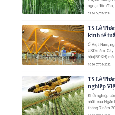
ngoại độc đáo,
quốc năm 2021,
09:34 04/07/2024
giao cây tre”.
TS Lê Thàn
kinh tế tu
Ở Việt Nam, ngà
USD/năm. Cây tr
hậu(BĐKH) mà c
2022 tại Hà Nộ
10:20 07/08/2022
hợp cùng Liên 
" Phát triển ng
TS Lê Thàn
kinh tế tuần ho
nghiệp Vi
Khởi nghiệp cô
nhất của Ngân 
tháng 7 năm 202
trong công ngh