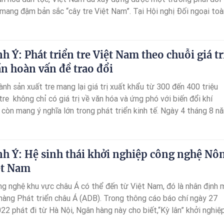
 mang đậm bản sắc “cây tre Việt Nam”. Tại Hội nghị Đối ngoại toà
 Tổng Bí thư Nguyễn Phú Trọng đã ví ngoại giao Việt Nam là “ng
h Ý: Phát triển tre Việt Nam theo chuỗi giá tr
ần hoàn vấn đề trao đổi
nh sản xuất tre mang lại giá trị xuất khẩu từ 300 đến 400 triệu
e không chỉ có giá trị về văn hóa và ứng phó với biến đổi khí
òn mang ý nghĩa lớn trong phát triển kinh tế. Ngày 4 tháng 8 n
i,Bộ Nông nghiệp và Phát triển nông thôn(Bộ NN&PTNT) đã phố
đoàn Thương mại và Công nghiệp Việt Nam (VCCI) tổ chức hội t
ành Tre Việt nam theo chuỗi giá trị hàng hoá và định hướng mô hì
h Ý: Hệ sinh thái khởi nghiệp công nghệ Nô
àn”
ệt Nam
ng nghệ khu vực châu Á có thể đến từ Việt Nam, đó là nhân định 
hàng Phát triển châu Á (ADB). Trong thông cáo báo chí ngày 27
2 phát đi từ Hà Nội, Ngân hàng này cho biết,“Kỳ lân” khởi nghiệ
ệ tiếp theo của châu Á và Thái Bình Dương có thể đến từ Việt N