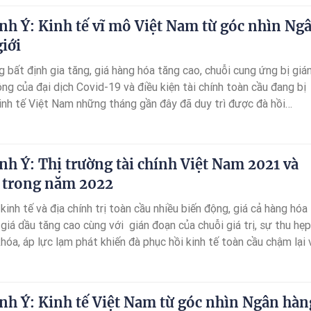
 loại theo quy định và thực hiện từ ngày 31 tháng 12 năm 2024.
nh Ý: Kinh tế vĩ mô Việt Nam từ góc nhìn Ng
iới
g bất định gia tăng, giá hàng hóa tăng cao, chuỗi cung ứng bị giá
g của đại dịch Covid-19 và điều kiện tài chính toàn cầu đang bị
kinh tế Việt Nam những tháng gần đây đã duy trì được đà hồi
Sản xuất công nghiệp tiếp tục tăng trưởng vững chắc với tốc độ
 thu bán lẻ hàng hóa dịch vụ tiêu dùng tăng 22,6% so với cùng kỳ
thấy sự phục hồi mạnh mẽ của kinh tế cả nước.
nh Ý: Thị trường tài chính Việt Nam 2021 và
g trong năm 2022
kinh tế và địa chính trị toàn cầu nhiều biến động, giá cả hàng hóa
à giá dầu tăng cao cùng với gián đoạn của chuỗi giá trị, sự thu hẹp
khóa, áp lực lạm phát khiến đà phục hồi kinh tế toàn cầu chậm lại 
h-tiền tệ gia tăng; ngày 25 tháng 5 năm 2022, tại Hà Nội, Ngân hàn
phần Đầu tư và Phát triển Việt Nam (BIDV) đã cùng Ngân hàng
u Á (ADB) đồng tổ chức Hội thảo công bố Báo cáo “Thị trường tà
nh Ý: Kinh tế Việt Nam từ góc nhìn Ngân hàn
 2021 và triển vọng 2022”.