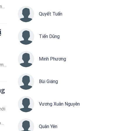
n
oại
Quyết Tuấn
ị
Tiến Dũng
Minh Phương
ăm
i
hảo
Bùi Giáng
nh
ng
Vương Xuân Nguyên
mới
p
Quân Yên
am,