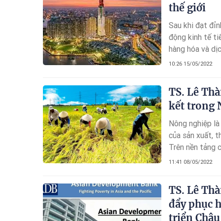
thế giới
Sau khi đạt đỉ
động kinh tế ti
hàng hóa và dịc
9,4% và 12,1% ,
10:26 15/05/2022
TS. Lê Thà
kết trong
Nông nghiệp là 
của sản xuất, t
Trên nền tảng c
lợi ích của các
11:41 08/05/2022
thể hiện tính đ
TS. Lê Thà
đẩy phục 
triển Châu