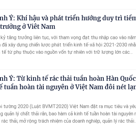
ể xây dựng một hệ sinh thái có thể hỗ trợ cho những loại doanh
 được tiến hành thuận lợi.
nh Ý: Khí hậu và phát triển hướng duy trì tiề
 trưởng ở Viêt Nam
 kỷ tăng trưởng liên tục, với tham vọng đạt thu nhập cao vào nă
 đã xây dựng chiến lược phát triển kinh tế-xã hội 2021-2030 nh
 tế từ phụ thuộc vào nguồn vốn tự nhiên với trữ lượng lớn các
ên nông nghiệp, rừng và khoáng sản sang thúc đẩy quá trình xanh
iển bền vững
nh Ý: Từ kinh tế rác thải tuần hoàn Hàn Quốc
ế tuần hoàn tài nguyên ở Việt Nam đôi nét l
i tường 2020 (Luật BVMT2020) Việt Nam đặt ra mục tiêu và yê
g quản lý chất thải rắn, bao hàm cả kinh tế tuần hoàn tài nguyên r
 rác thải, mở rộng trách nhiệm của doanh nghiệp, quản lý rác thải
 dạng hóa nhằm sớm thoát khỏi phương thức xử lý rác thải truyền
của Luật này quy định chất thải rắn sinh hoạt (CTRSH) phát sinh