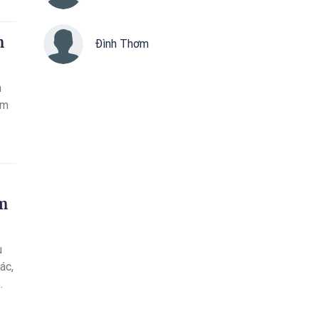
m
Đình Thơm
m
ằm
ạm
u
ác,
 bắt