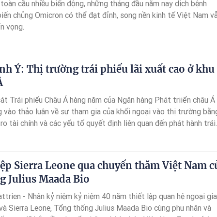
 toàn cầu nhiều biến động, những tháng đầu năm nay dịch bệnh
iến chủng Omicron có thể đạt đỉnh, song nền kinh tế Việt Nam v
ển vọng.
nh Ý: Thị trường trái phiếu lãi xuất cao ở khu
Á
át Trái phiếu Châu Á hàng năm của Ngân hàng Phát triiển châu Á
g vào thảo luận về sự tham gia của khối ngoại vào thị trường bằn
i ro tài chính và các yếu tố quyết định liên quan đến phát hành trái
 các thị trường mới nổi. Ấn bản năm nay còn trình bày kết quả kh
n thị trường trái phiếu thường niên trong năm 2021
ệp Sierra Leone qua chuyến thăm Việt Nam c
g Julius Maada Bio
trien - Nhân kỷ niệm kỷ niệm 40 năm thiết lập quan hệ ngoại gi
và Sierra Leone, Tổng thống Julius Maada Bio cùng phu nhân và