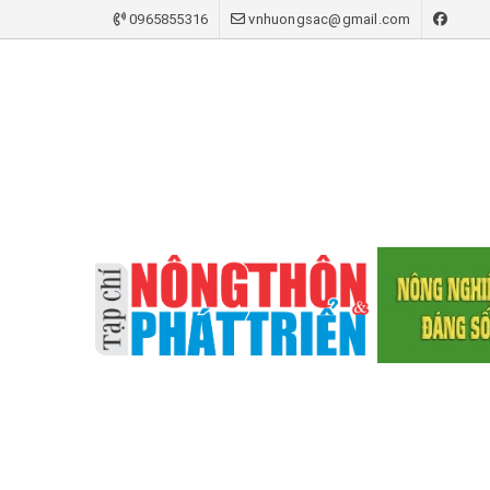
0965855316
vnhuongsac@gmail.com