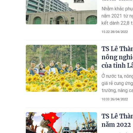
Nhằm khắc phục
năm 2021 từ ng
kết dành 22,8 t
15:22 28/04/2022
TS Lê Thà
nông nghi
của tỉnh 
Ở nước ta, nôn
giá rẻ cung ứng
trường, nâng ca
để nâng cao giá
10:33 26/04/2022
TS Lê Thà
năm 2022