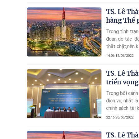
buộc phải phân
TS. Lê Thà
hàng Thế g
Trong tình trạn
đoạn do tác độn
thắt chặt,nền 
phụctích cực. 
14:06 15/06/2022
10,4% và doanh
năm trước cho 
TS. Lê Thà
triển vọn
Trong bối cảnh 
dịch vụ, nhất l
chính sách tài 
rủi ro tài chín
22:16 26/05/2022
Thương mại cổ 
Phát triển Châ
TS. Lê Thà
chính Việt Nam