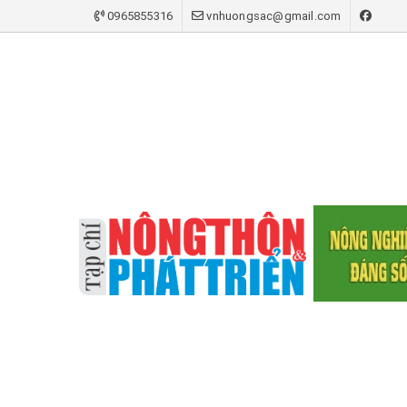
0965855316
vnhuongsac@gmail.com