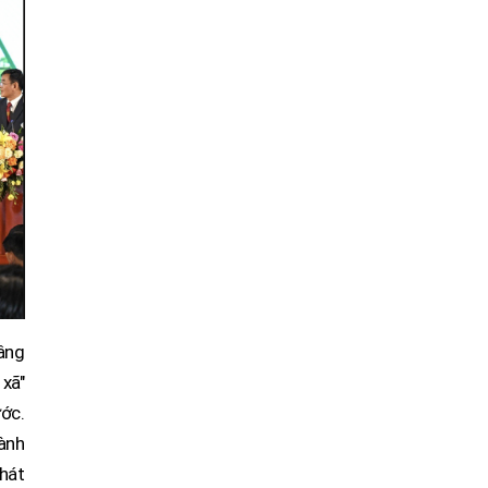
nâng
xã"
ớc.
ành
hát