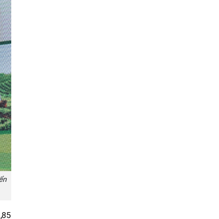
ển
,85