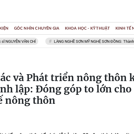
KIỆN
GÓC NHÌN CHUYÊN GIA
KHOA HỌC - KỸ THUẬT
KINH TẾ
N VĂN CHÍ
LÀNG NGHỀ SƠN MỸ NGHỆ SƠN ĐỒNG: Thành viên Mạng lư
tác và Phát triển nông thôn 
h lập: Đóng góp to lớn cho
tế nông thôn