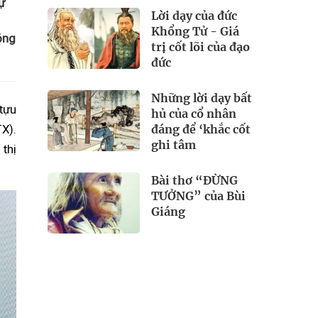
ự
Lời dạy của đức
Khổng Tử - Giá
óng
trị cốt lõi của đạo
đức
Những lời dạy bất
tựu
hủ của cổ nhân
đáng để ‘khắc cốt
TX).
ghi tâm
thị
Bài thơ “ĐỪNG
TƯỞNG” của Bùi
Giáng