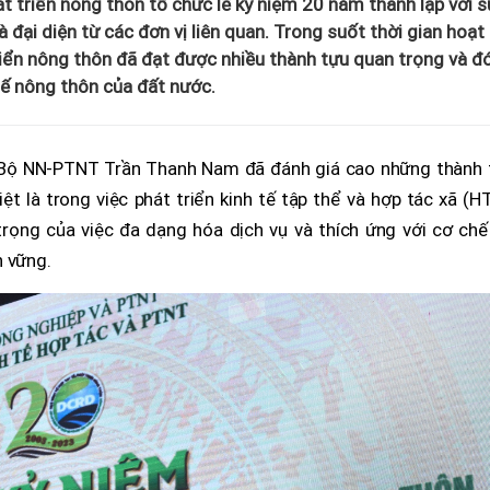
át triển nông thôn tổ chức lễ kỷ niệm 20 năm thành lập với s
đại diện từ các đơn vị liên quan. Trong suốt thời gian hoạt
riển nông thôn đã đạt được nhiều thành tựu quan trọng và đ
tế nông thôn của đất nước.
ng Bộ NN-PTNT Trần Thanh Nam đã đánh giá cao những thành 
t là trong việc phát triển kinh tế tập thể và hợp tác xã (H
ọng của việc đa dạng hóa dịch vụ và thích ứng với cơ chế 
n vững.