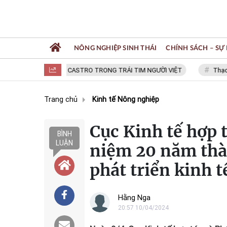
NÔNG NGHIỆP SINH THÁI
CHÍNH SÁCH – SỰ 
FIDEL CASTRO TRONG TRÁI TIM NGƯỜI VIỆT
Thạc sĩ NGUYỄ
Trang chủ
Kinh tế Nông nghiệp
Cục Kinh tế hợp 
BÌNH
LUẬN
niệm 20 năm thàn
phát triển kinh 
Hằng Nga
20:57 10/04/2024