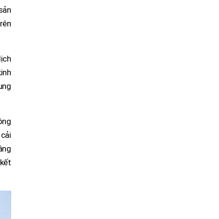
 sản
rên
dịch
kinh
ung
ông
cải
nâng
 kết