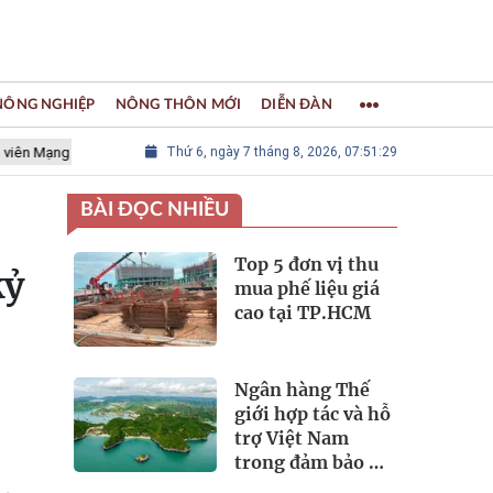
 NÔNG NGHIỆP
NÔNG THÔN MỚI
DIỄN ĐÀN
ới các Thành phố Thủ công sáng tạo Thế giới
Thứ 6, ngày 7 tháng 8, 2026, 07:51:31
LÀNG NGHỀ KHẢM T
BÀI ĐỌC NHIỀU
Top 5 đơn vị thu
kỷ
mua phế liệu giá
cao tại TP.HCM
Ngân hàng Thế
giới hợp tác và hỗ
trợ Việt Nam
trong đảm bảo an
ninh nguồn nước