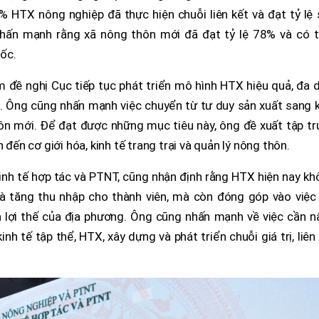
0% HTX nông nghiệp đã thực hiện chuỗi liên kết và đạt tỷ lệ
nhấn mạnh rằng xã nông thôn mới đã đạt tỷ lệ 78% và có t
ốc.
 đề nghị Cục tiếp tục phát triển mô hình HTX hiệu quả, đa 
ng. Ông cũng nhấn mạnh việc chuyển từ tư duy sản xuất sang 
ôn mới. Để đạt được những mục tiêu này, ông đề xuất tập tr
 đến cơ giới hóa, kinh tế trang trại và quản lý nông thôn.
nh tế hợp tác và PTNT, cũng nhận định rằng HTX hiện nay kh
và tăng thu nhập cho thành viên, mà còn đóng góp vào việc 
và lợi thế của địa phương. Ông cũng nhấn mạnh về việc cần 
h tế tập thể, HTX, xây dựng và phát triển chuỗi giá trị, liên