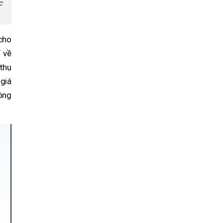
c
cho
 về
 thụ
 giá
công