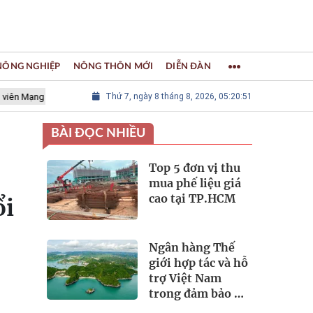
 NÔNG NGHIỆP
NÔNG THÔN MỚI
DIỄN ĐÀN
ạng lưới các Thành phố Thủ công sáng tạo Thế giới
Thứ 7, ngày 8 tháng 8, 2026, 05:20:51
LÀNG NGHỀ 
BÀI ĐỌC NHIỀU
Top 5 đơn vị thu
mua phế liệu giá
cao tại TP.HCM
ổi
Ngân hàng Thế
giới hợp tác và hỗ
trợ Việt Nam
trong đảm bảo an
ninh nguồn nước