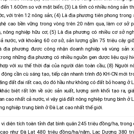
 đến 1.600m so với mặt biển; (3) Là tỉnh có nhiều nông sản 
ước, với trên 12 nông sản; (4) Là địa phương tiên phong trong
hệ cao bền vững trong vòng trên 20 năm qua, làm cơ sở p
, nông nghiệp hữu cơ; (5) Là địa phương có nhiều cơ sở ngh
cả nước, với khoảng 60 cơ sở, sản lượng gần 75 triệu cây gi
Là địa phương được công nhận doanh nghiệp và vùng sản x
trong những địa phương có nhiều nguồn gen dược liệu quý hi
hợp với xu thế thời đại của người dân toàn cầu; (8) Người 
o động cần cù sáng tạo, tiếp cận nhanh trình độ KH-CN mới t
năng đất đai rất cao, do đó hầu như không có đất bỏ hoang ở
hác biệt rất lớn về sức sản xuất, lượng sinh khối tạo ra, giá
ian cao nhất cả nước, vì vậy giá đất nông nghiệp trung bình ở
g nghiệp trung bình ở Đà Lạt cao nhất thế giới.