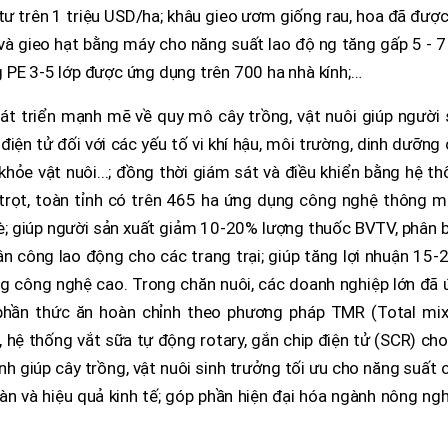
 tư trên 1 triệu USD/ha; khâu gieo ươm giống rau, hoa đã đượ
hể và gieo hạt bằng máy cho năng suất lao động tăng gấp 5 - 7 
ng PE 3-5 lớp được ứng dụng trên 700 ha nhà kính;…
t triển mạnh mẽ về quy mô cây trồng, vật nuôi giúp người 
điện tử đối với các yếu tố vi khí hậu, môi trường, dinh dưỡng
 khỏe vật nuôi...; đồng thời giám sát và điều khiển bằng hệ t
trọt, toàn tỉnh có trên 465 ha ứng dụng công nghệ thông mi
chè; giúp người sản xuất giảm 10-20% lượng thuốc BVTV, phân 
 công lao động cho các trang trại; giúp tăng lợi nhuận 15-
g công nghệ cao. Trong chăn nuôi, các doanh nghiệp lớn đã 
 phần thức ăn hoàn chỉnh theo phương pháp TMR (Total mix
, hệ thống vắt sữa tự động rotary, gắn chip điện tử (SCR) ch
 giúp cây trồng, vật nuôi sinh trưởng tối ưu cho năng suất 
 và hiệu quả kinh tế; góp phần hiện đại hóa ngành nông ngh