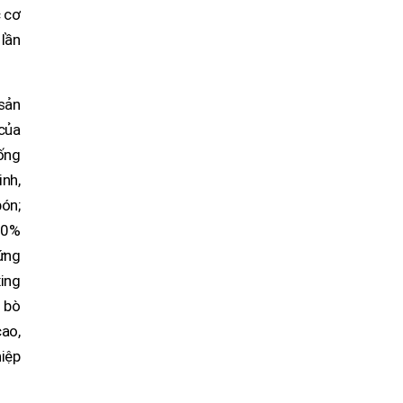
c cơ
lần
sản
 của
hống
nh,
bón;
20%
ứng
ing
o bò
cao,
iệp