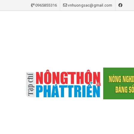
0965855316
vnhuongsac@gmail.com