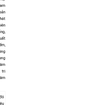
tham
 sản
hát
iên
ống,
uất
ếm,
nông
rong
 Lâm
 trị
 Lâm