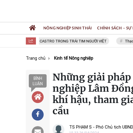
NÔNG NGHIỆP SINH THÁI
CHÍNH SÁCH – SỰ 
FIDEL CASTRO TRONG TRÁI TIM NGƯỜI VIỆT
Thạc sĩ 
Trang chủ
Kinh tế Nông nghiệp
Những giải pháp
BÌNH
LUẬN
nghiệp Lâm Đồng
khí hậu, tham gi
cầu
TS PHẠM S - Phó Chủ tịch UBN