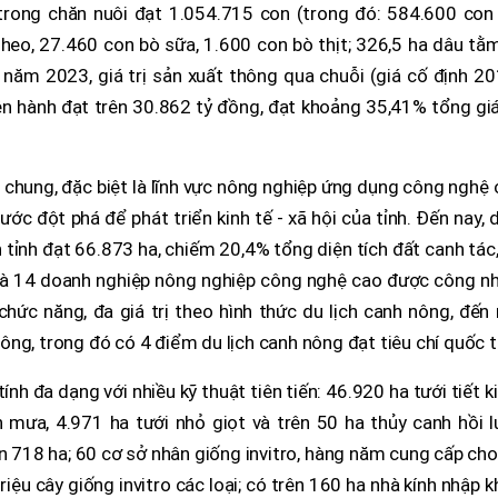
 trong chăn nuôi đạt 1.054.715 con (trong đó: 584.600 con 
eo, 27.460 con bò sữa, 1.600 con bò thịt; 326,5 ha dâu tằm
năm 2023, giá trị sản xuất thông qua chuỗi (giá cố định 20
ện hành đạt trên 30.862 tỷ đồng, đạt khoảng 35,41% tổng giá
 chung, đặc biệt là lĩnh vực nông nghiệp ứng dụng công nghệ
ớc đột phá để phát triển kinh tế - xã hội của tỉnh. Đến nay, 
tỉnh đạt 66.873 ha, chiếm 20,4% tổng diện tích đất canh tác
và 14 doanh nghiệp nông nghiệp công nghệ cao được công nh
ức năng, đa giá trị theo hình thức du lịch canh nông, đến 
ng, trong đó có 4 điểm du lịch canh nông đạt tiêu chí quốc t
h đa dạng với nhiều kỹ thuật tiên tiến: 46.920 ha tưới tiết 
mưa, 4.971 ha tưới nhỏ giọt và trên 50 ha thủy canh hồi lư
ên 718 ha; 60 cơ sở nhân giống invitro, hàng năm cung cấp cho
iệu cây giống invitro các loại; có trên 160 ha nhà kính nhập 