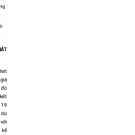
ất
HÁT
hát
 giá
g đó
 kết
à 19
6 dự
 với
i kế