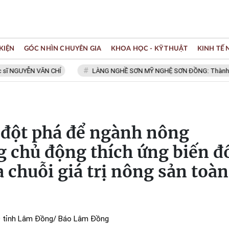
KIỆN
GÓC NHÌN CHUYÊN GIA
KHOA HỌC - KỸ THUẬT
KINH TẾ
NGUYỄN VĂN CHÍ
LÀNG NGHỀ SƠN MỸ NGHỆ SƠN ĐỒNG: Thành viên M
 đột phá để ngành nông
 chủ động thích ứng biến đ
a chuỗi giá trị nông sản toàn
D tỉnh Lâm Đồng/ Báo Lâm Đồng