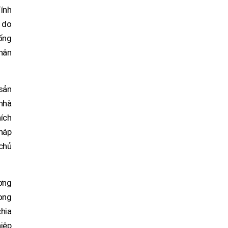
Tính
 do
hống
hân
 sản
 nhà
ích
pháp
chủ
ơng
ong
hia
hiệp