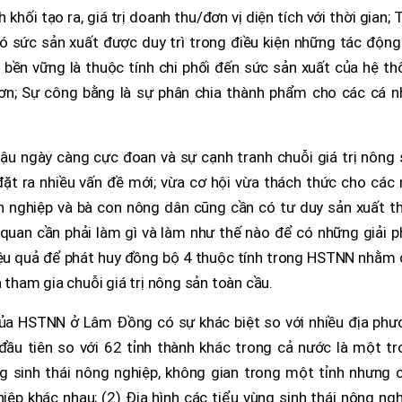
khối tạo ra, giá trị doanh thu/đơn vị diện tích với thời gian; 
ó sức sản xuất được duy trì trong điều kiện những tác động
 bền vững là thuộc tính chi phối đến sức sản xuất của hệ t
 hơn; Sự công bằng là sự phân chia thành phẩm cho các cá n
 hậu ngày càng cực đoan và sự cạnh tranh chuỗi giá trị nông
 đặt ra nhiều vấn đề mới; vừa cơ hội vừa thách thức cho các
h nghiệp và bà con nông dân cũng cần có tư duy sản xuất th
n quan cần phải làm gì và làm như thế nào để có những giải 
iệu quả để phát huy đồng bộ 4 thuộc tính trong HSTNN nhằm 
à tham gia chuỗi giá trị nông sản toàn cầu.
của HSTNN ở Lâm Đồng có sự khác biệt so với nhiều địa phư
đầu tiên so với 62 tỉnh thành khác trong cả nước là một tr
g sinh thái nông nghiệp, không gian trong một tỉnh nhưng c
iệp khác nhau; (2) Địa hình các tiểu vùng sinh thái nông ng