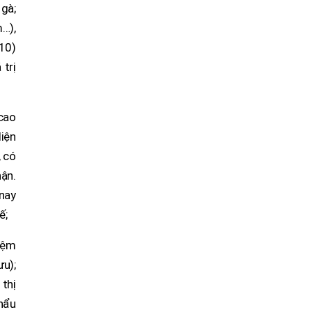
gà;
…),
10)
 trị
 cao
diện
, có
ận.
nay
ế;
kiệm
u);
 thị
khẩu