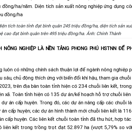
diện tích toàn tỉnh đạt bình quân 245 triệu đồng/ha, diện tích sản xu
 cao đạt bình quân trên 495 triệu đồng/ha. Ảnh: Chính Thành
H NÔNG NGHIỆP LÀ NỀN TẢNG PHONG PHÚ HSTNN ĐỂ P
 luôn có những chính sách thuận lợi để ngành nông nghiệp p
ều sâu, chủ động thích ứng với biến đổi khí hậu, tham gia chuỗi
023, trên địa bàn toàn tỉnh hiện có 234 chuỗi liên kết, tron
ên xã. Toàn tỉnh hiện có 135 dự án/kế hoạch hỗ trợ chuỗi liên
 dự án cấp huyện. Trong đó, các dự án nâng cấp các chuỗi l
án cấp huyện; các dự án hình thành mới chuỗi liên kết là 11
n cấp huyện. Các liên kết chuỗi toàn tỉnh đã thu hút, hợp tác
 liên kết trong trồng trọt đạt 52.897 ha (vượt 5,79% so vớ