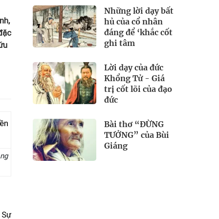
Những lời dạy bất
nh,
hủ của cổ nhân
đáng để ‘khắc cốt
đặc
ghi tâm
cứu
Lời dạy của đức
Khổng Tử - Giá
trị cốt lõi của đạo
đức
Bài thơ “ĐỪNG
TƯỞNG” của Bùi
Giáng
òng
à Sự