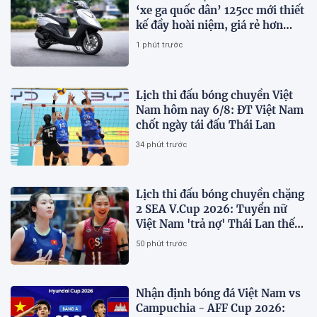
‘xe ga quốc dân’ 125cc mới thiết
kế đầy hoài niệm, giá rẻ hơn
Vision và SH Mode
1 phút trước
Lịch thi đấu bóng chuyền Việt
Nam hôm nay 6/8: ĐT Việt Nam
chốt ngày tái đấu Thái Lan
34 phút trước
Lịch thi đấu bóng chuyền chặng
2 SEA V.Cup 2026: Tuyển nữ
Việt Nam 'trả nợ' Thái Lan thế
nào?
50 phút trước
Nhận định bóng đá Việt Nam vs
Campuchia - AFF Cup 2026: