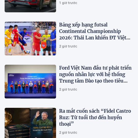
1 giờ trước
Bảng xếp hạng futsal
Continental Championship
2026: Thái Lan khiến ĐT Việt
Nam 'vỡ mộng' vô địch
2 giờ trước
Ford Việt Nam đầu tư phát triển
nguồn nhân lực với hệ thống
Trung tâm Đào tạo theo tiêu
chuẩn toàn cầu
2 giờ trước
Ra mắt cuốn sách “Fidel Castro
Ruz: Từ tuổi thơ đến huyền
thoại”
2 giờ trước