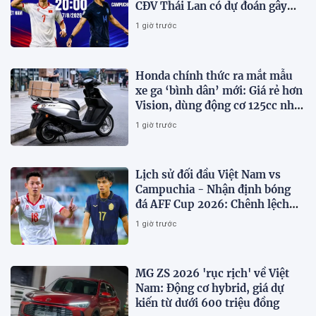
CĐV Thái Lan có dự đoán gây
sốt
1 giờ trước
Honda chính thức ra mắt mẫu
xe ga ‘bình dân’ mới: Giá rẻ hơn
Vision, dùng động cơ 125cc như
SH Mode
1 giờ trước
Lịch sử đối đầu Việt Nam vs
Campuchia - Nhận định bóng
đá AFF Cup 2026: Chênh lệch
đẳng cấp
1 giờ trước
MG ZS 2026 'rục rịch' về Việt
Nam: Động cơ hybrid, giá dự
kiến từ dưới 600 triệu đồng