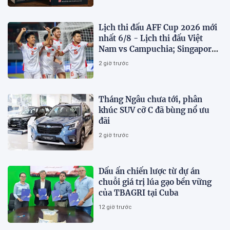
Lịch thi đấu AFF Cup 2026 mới
nhất 6/8 - Lịch thi đấu Việt
Nam vs Campuchia; Singapore
vs Indonesia
2 giờ trước
Tháng Ngâu chưa tới, phân
khúc SUV cỡ C đã bùng nổ ưu
đãi
2 giờ trước
Dấu ấn chiến lược từ dự án
chuỗi giá trị lúa gạo bền vững
của TBAGRI tại Cuba
12 giờ trước