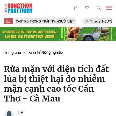
CASTRO TRONG TRÁI TIM NGƯỜI VIỆT
Thạc sĩ NGUYỄN VĂN CHÍ
Trang chủ
Kinh tế Nông nghiệp
Rửa mặn với diện tích đất
lúa bị thiệt hại do nhiễm
mặn cạnh cao tốc Cần
Thơ - Cà Mau
PV