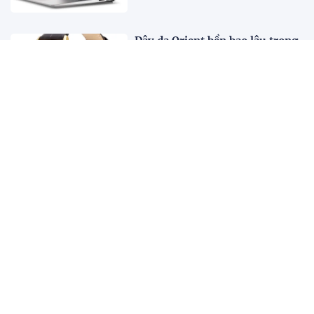
Dây da Orient bền bao lâu trong
khí hậu nóng ẩm Việt Nam?
16:00 29/07/2026
Muốn hiểu AI, tôi bắt đầu học
về bán dẫn
13:14 29/07/2026
SABECO và VFF gia hạn hợp tác
chiến lược, tiếp sức cho bóng đá
Việt Nam giai đoạn 2026 - 2029
09:10 29/07/2026