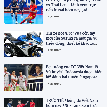
vs Thái Lan - Link xem trực
tiếp futsal hôm nay 5/8
18 giờ trước
Tin xe hot 5/8: ‘Vua côn tay’
mới của Suzuki ra mắt giá 53
triệu đồng, thiết kế khác xa
Honda Winner R và Yamaha
18 giờ trước
Exciter
Bại tướng của ĐT Việt Nam lộ
'tử huyệt', Indonesia được 'hiến
kế' đánh bại tuyển Singapore
19 giờ trước
TRỰC TIẾP bóng đá Việt Nam
hôm nay 5/8 - Link xem trực