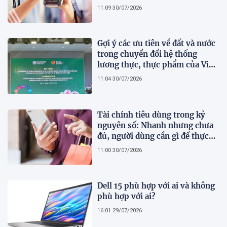
11:09 30/07/2026
Gợi ý các ưu tiên về đất và nước
trong chuyển đổi hệ thống
lương thực, thực phẩm của Việt
Nam theo FAO Roadmap
11:04 30/07/2026
Tài chính tiêu dùng trong kỷ
nguyên số: Nhanh nhưng chưa
đủ, người dùng cần gì để thực
sự an tâm?
11:00 30/07/2026
Dell 15 phù hợp với ai và không
phù hợp với ai?
16:01 29/07/2026