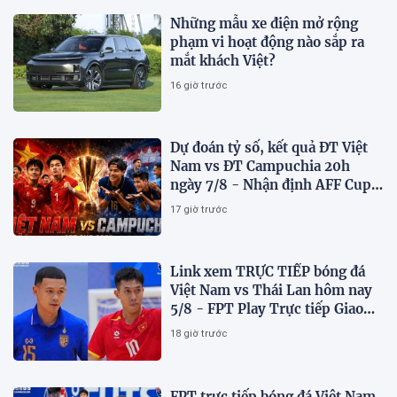
Những mẫu xe điện mở rộng
phạm vi hoạt động nào sắp ra
mắt khách Việt?
16 giờ trước
Dự đoán tỷ số, kết quả ĐT Việt
Nam vs ĐT Campuchia 20h
ngày 7/8 - Nhận định AFF Cup
2026
17 giờ trước
Link xem TRỰC TIẾP bóng đá
Việt Nam vs Thái Lan hôm nay
5/8 - FPT Play Trực tiếp Giao
hữu futsal 2026
18 giờ trước
FPT trực tiếp bóng đá Việt Nam