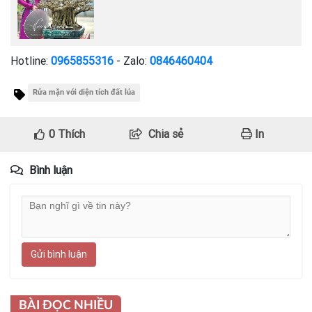
Hotline:
0965855316
- Zalo:
0846460404
Rửa mặn với diện tích đất lúa
0
Thích
Chia sẻ
In
Bình luận
Gửi bình luận
BÀI ĐỌC NHIỀU