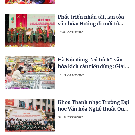
Phát triển nhân tài, lan tỏa
văn hóa: Hướng đi mới từ
Trường Đại học Văn hóa Nghệ
15:46 22/09/2025
thuật Quân đội
Hà Nội dùng "cú hích" văn
hóa kích cầu tiêu dùng: Giải
pháp cho mục tiêu tăng
14:04 20/09/2025
trưởng GRDP
Khoa Thanh nhạc Trường Đại
học Văn hóa Nghệ thuật Quân
đội: 70 năm xây dựng và
08:08 20/09/2025
trưởng thành (1955 - 2025)