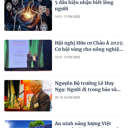
5 dấu hiệu nhận biết lòng
người
14:31 17/09/2025
Hội nghị Hữu cơ Châu Á 2025:
Cơ hội vàng cho nông nghiệp
hữu cơ Việt Nam
10:51 17/09/2025
Nguyên Bộ trưởng Lê Huy
Ngọ: Người đi trong bão và
lời trăn trở về Nông thôn mới
23:14 16/09/2025
An ninh năng lượng Việt