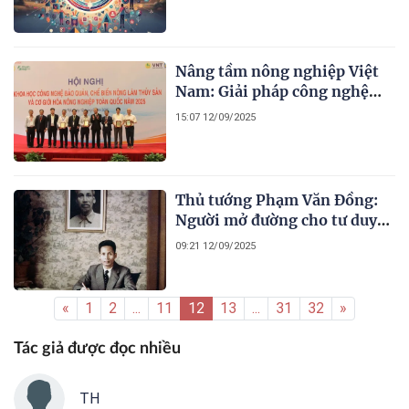
Nâng tầm nông nghiệp Việt
Nam: Giải pháp công nghệ
đột phá và liên kết "bốn nhà"
15:07 12/09/2025
Thủ tướng Phạm Văn Đồng:
Người mở đường cho tư duy
đổi mới
09:21 12/09/2025
«
1
2
...
11
12
13
...
31
32
»
Tác giả được đọc nhiều
TH