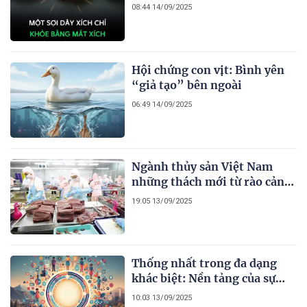
nhất: Bài học cho mọi hệ
08:44 14/09/2025
thống
Hội chứng con vịt: Bình yên
“giả tạo” bên ngoài
06:49 14/09/2025
Ngành thủy sản Việt Nam
những thách mới từ rào cản
thị trường Mỹ
19:05 13/09/2025
Thống nhất trong đa dạng
khác biệt: Nền tảng của sự
phát triển bền vững!
10:03 13/09/2025