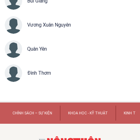
Bùi Giáng
Vương Xuân Nguyên
Quân Yên
Đình Thơm
CHÍNH SÁCH – SỰ KIỆN
KHOA HỌC - KỸ THUẬT
KINH TẾ