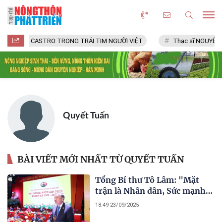
FIDEL CASTRO TRONG TRÁI TIM NGƯỜI VIỆT
Thạc sĩ NGUYỄN VĂ
Quyết Tuấn
BÀI VIẾT MỚI NHẤT TỪ QUYẾT TUẤN
Tổng Bí thư Tô Lâm: "Mặt
trận là Nhân dân, Sức mạnh
Mặt trận là sức mạnh của
18:49 23/09/2025
lòng dân"