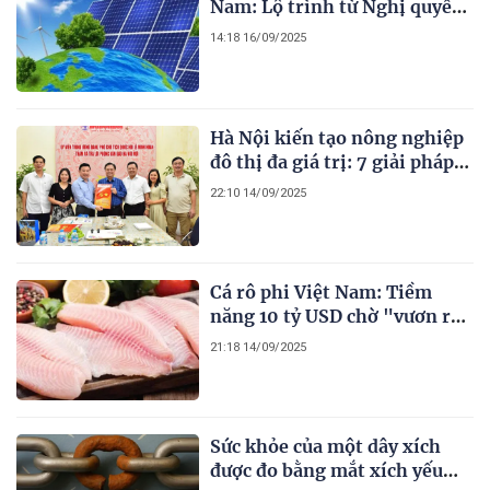
Nam: Lộ trình từ Nghị quyết
đến hành động
14:18 16/09/2025
Hà Nội kiến tạo nông nghiệp
đô thị đa giá trị: 7 giải pháp
đột phá hướng tới tương lai
22:10 14/09/2025
bền vững
Cá rô phi Việt Nam: Tiềm
năng 10 tỷ USD chờ "vươn ra
biển lớn”
21:18 14/09/2025
Sức khỏe của một dây xích
được đo bằng mắt xích yếu