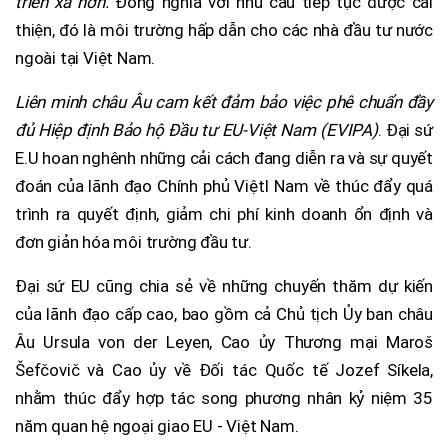
triển xa hơn.
Đồng nghĩa với nhu cầu tiếp tục được cải
thiện, đó là môi trường hấp dẫn cho các nhà đầu tư nước
ngoài tại Việt Nam.
Liên minh châu Âu cam kết đảm bảo việc phê chuẩn đầy
đủ Hiệp định Bảo hộ Đầu tư EU-Việt Nam (EVIPA)
. Đại sứ
E.U hoan nghênh những cải cách đang diễn ra và sự quyết
đoán của lãnh đạo Chính phủ ViệtI Nam về thúc đẩy quá
trình ra quyết định, giảm chi phí kinh doanh ổn định và
đơn giản hóa môi trường đầu tư.
Đại sứ EU cũng chia sẻ về những chuyến thăm dự kiến
của lãnh đạo cấp cao, bao gồm cả Chủ tịch Ủy ban châu
Âu Ursula von der Leyen, Cao ủy Thương mại Maroš
Šefčovič và Cao ủy về Đối tác Quốc tế Jozef Síkela,
nhằm thúc đẩy hợp tác song phương nhân kỷ niệm 35
năm quan hệ ngoại giao EU - Việt Nam.