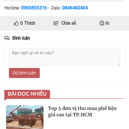
Hotline:
0965855316
- Zalo:
0846460404
0
Thích
Chia sẻ
In
Bình luận
Gửi bình luận
BÀI ĐỌC NHIỀU
Top 5 đơn vị thu mua phế liệu
giá cao tại TP.HCM