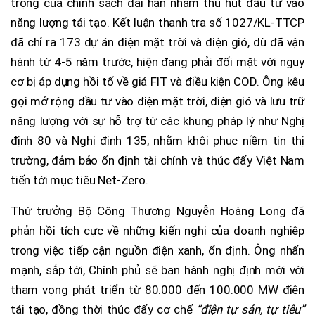
trọng của chính sách dài hạn nhằm thu hút đầu tư vào
năng lượng tái tạo. Kết luận thanh tra số 1027/KL-TTCP
đã chỉ ra 173 dự án điện mặt trời và điện gió, dù đã vận
hành từ 4-5 năm trước, hiện đang phải đối mặt với nguy
cơ bị áp dụng hồi tố về giá FIT và điều kiện COD. Ông kêu
gọi mở rộng đầu tư vào điện mặt trời, điện gió và lưu trữ
năng lượng với sự hỗ trợ từ các khung pháp lý như Nghị
định 80 và Nghị định 135, nhằm khôi phục niềm tin thị
trường, đảm bảo ổn định tài chính và thúc đẩy Việt Nam
tiến tới mục tiêu Net-Zero.
Thứ trưởng Bộ Công Thương Nguyễn Hoàng Long đã
phản hồi tích cực về những kiến nghị của doanh nghiệp
trong việc tiếp cận nguồn điện xanh, ổn định. Ông nhấn
mạnh, sắp tới, Chính phủ sẽ ban hành nghị định mới với
tham vọng phát triển từ 80.000 đến 100.000 MW điện
tái tạo, đồng thời thúc đẩy cơ chế
“điện tự sản, tự tiêu”