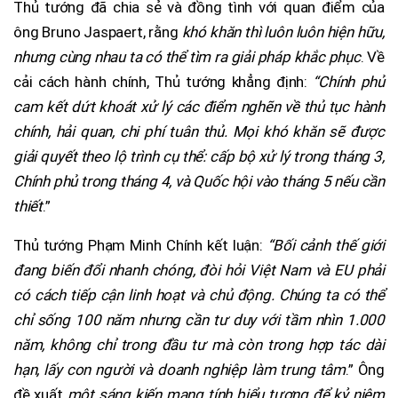
Thủ tướng đã chia sẻ và đồng tình với quan điểm của
ông Bruno Jaspaert, rằng
khó khăn thì luôn luôn hiện hữu,
nhưng cùng nhau ta có thể tìm ra giải pháp khắc phục
. Về
cải cách hành chính, Thủ tướng khẳng định:
“Chính phủ
cam kết dứt khoát xử lý các điểm nghẽn về thủ tục hành
chính, hải quan, chi phí tuân thủ. Mọi khó khăn sẽ được
giải quyết theo lộ trình cụ thể: cấp bộ xử lý trong tháng 3,
Chính phủ trong tháng 4, và Quốc hội vào tháng 5 nếu cần
thiết
.”
Thủ tướng Phạm Minh Chính kết luận:
“Bối cảnh thế giới
đang biến đổi nhanh chóng, đòi hỏi Việt Nam và EU phải
có cách tiếp cận linh hoạt và chủ động. Chúng ta có thể
chỉ sống 100 năm nhưng cần tư duy với tầm nhìn 1.000
năm, không chỉ trong đầu tư mà còn trong hợp tác dài
hạn, lấy con người và doanh nghiệp làm trung tâm
.” Ông
đề xuất
một sáng kiến mang tính biểu tượng để kỷ niệm