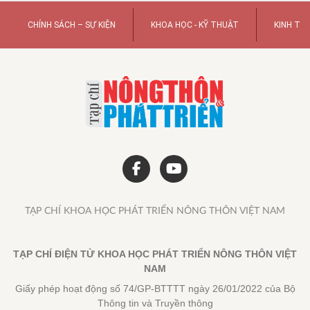
CHÍNH SÁCH – SỰ KIỆN
KHOA HỌC - KỸ THUẬT
KINH TẾ
TẠP CHÍ KHOA HỌC PHÁT TRIỂN NÔNG THÔN VIỆT NAM
TẠP CHÍ ĐIỆN TỬ KHOA HỌC PHÁT TRIỂN NÔNG THÔN VIỆT
NAM
Giấy phép hoạt động số 74/GP-BTTTT ngày 26/01/2022 của Bộ
Thông tin và Truyền thông