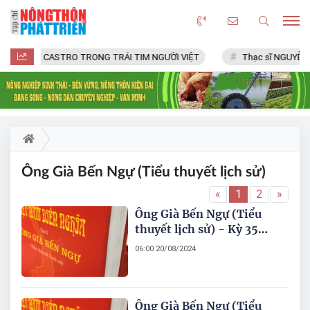
FIDEL CASTRO TRONG TRÁI TIM NGƯỜI VIỆT
Thạc sĩ NGUYỄN VĂ
Ông Già Bến Ngự (Tiểu thuyết lịch sử)
«
1
2
»
Ông Già Bến Ngự (Tiểu
thuyết lịch sử) - Kỳ 35
(Hết)
06:00 20/08/2024
Ông Già Bến Ngự (Tiểu